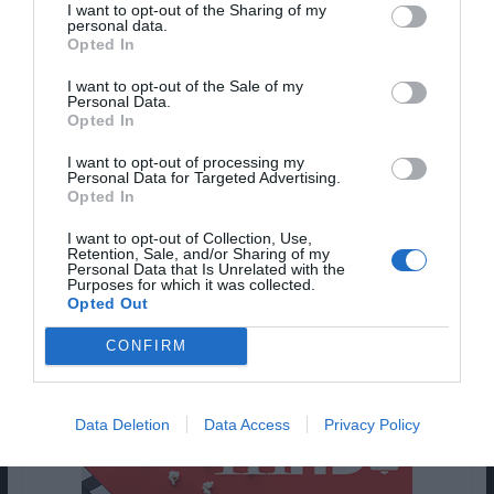
I want to opt-out of the Sharing of my
onde não existem limites de género, expectativas
personal data.
Opted In
comerciais ou fórmulas pré-definidas. Essa
abertura permitiu-lhe construir uma identidade
I want to opt-out of the Sale of my
Personal Data.
musical mais autêntica, onde a experimentação
Opted In
surge como ponto de partida e não como exceção.
Nota-se que há aqui um som híbrido, que tanto
I want to opt-out of processing my
Personal Data for Targeted Advertising.
pode ser agressivo aos ouvidos, como pode ser
Opted In
inesperadamente acessível, refletindo
I want to opt-out of Collection, Use,
precisamente a visão de um artista que não se
Retention, Sale, and/or Sharing of my
prende a uma única estética ou direção. A seguir
Personal Data that Is Unrelated with the
Purposes for which it was collected.
deixamos-te com o primeiro álbum lançado por
Opted Out
Marko “DMNS & MOSQUITOES”, assinado como
CONFIRM
Baby Lasagna.
Pub
Data Deletion
Data Access
Privacy Policy