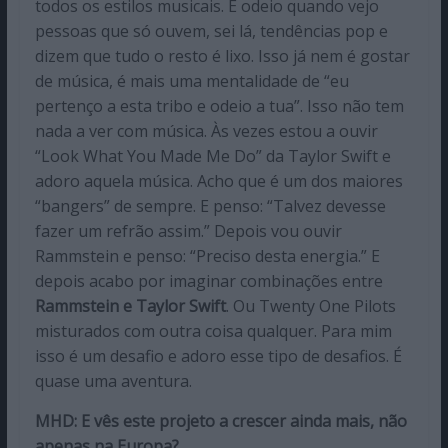
todos os estilos musicais. E odeio quando vejo
pessoas que só ouvem, sei lá, tendências pop e
dizem que tudo o resto é lixo. Isso já nem é gostar
de música, é mais uma mentalidade de “eu
pertenço a esta tribo e odeio a tua”. Isso não tem
nada a ver com música. Às vezes estou a ouvir
“Look What You Made Me Do” da Taylor Swift e
adoro aquela música. Acho que é um dos maiores
“bangers” de sempre. E penso: “Talvez devesse
fazer um refrão assim.” Depois vou ouvir
Rammstein e penso: “Preciso desta energia.” E
depois acabo por imaginar combinações entre
Rammstein e Taylor Swift
. Ou Twenty One Pilots
misturados com outra coisa qualquer. Para mim
isso é um desafio e adoro esse tipo de desafios. É
quase uma aventura.
MHD: E vês este projeto a crescer ainda mais, não
apenas na Europa?