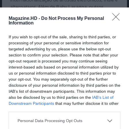
alternativos. Além de Baby Lasagna, outros
artistas croatas como Matroda, têm conseguido
Magazine.HD -
Do Not Process My Personal
alcançar números expressivos fora da região
Information
balcânica, sobretudo através do Spotify e de
playlists internacionais. A faixa “Disco Tool” de
If you wish to opt-out of the sale, sharing to third parties, or
Matroda, por exemplo, alcançou o primeiro lugar
processing of your personal or sensitive information for
targeted advertising by us, please use the below opt-out
na tabela de tech house do Beatport e alcançou
section to confirm your selection. Please note that after your
mais de um milhão de ouvintes mensais no
opt-out request is processed you may continue seeing
Spotify.
interest-based ads based on personal information utilized by
us or personal information disclosed to third parties prior to
Quem é Baby Lasagna?
your opt-out. You may separately opt-out of the further
disclosure of your personal information by third parties on the
Por detrás da personagem de
Baby Lasagna
está
IAB’s list of downstream participants. This information may
also be disclosed by us to third parties on the
IAB’s List of
um músico que tem vindo a encontrar, de forma
Downstream Participants
that may further disclose it to other
cada vez mais natural, o seu próprio espaço
third parties.
artístico. Natural de Umag e com passagem pela
banda Manntra, Marko Purišić criou este projeto
Personal Data Processing Opt Outs
como uma espécie de território de liberdade total,