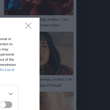
Spider-Man: Brand New Day, a crítica – Tom
Holland consolida o seu Peter Parker
sonal or
ection to
ou may
 personal
out of the
 downstream
B’s List of
O Misterioso Olhar do Flamingo, a Crítica | Um
Campeão de Cannes chega a Portugal