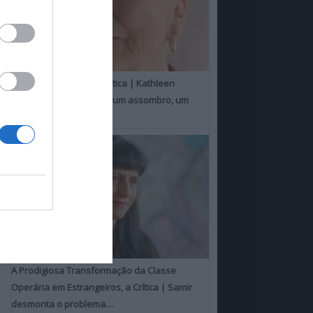
Um Toque Familiar, a Crítica | Kathleen
Chalfant é um espanto, um assombro, um
milagre
A Prodigiosa Transformação da Classe
Operária em Estrangeiros, a Crítica | Samir
desmonta o problema…