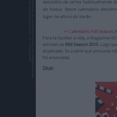
episódios de séries habitualmente d
de
do hiatus. Neste calendário decidi
qualidade
com
lugar na altura do Verão.
enfoque
na
<<
Calendário Fall Season 
cultura
Para te facilitar a vida, a Magazine.
pop.
estreias da
Mid Season 2015
. Logo qu
atualizado. Se a série que procuras nã
foi anunciada.
Dicas
: