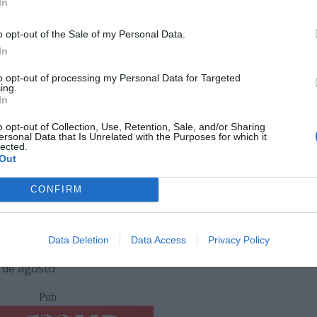
In
Pub
o opt-out of the Sale of my Personal Data.
In
to opt-out of processing my Personal Data for Targeted
ing.
In
o opt-out of Collection, Use, Retention, Sale, and/or Sharing
ersonal Data that Is Unrelated with the Purposes for which it
lected.
Out
CONFIRM
 5 de agosto
Data Deletion
Data Access
Privacy Policy
5 de agosto
Pub