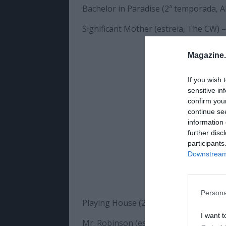
Bachelor in Paradise (2ª temporada, A
Significant Mother (estreia, The CW) 
Magazine
If you wish 
sensitive in
confirm you
continue se
information 
further disc
participants
Downstream 
Persona
Playing House (2ª temporada, USA) – 
I want t
Mr. Robinson (estreia, NBC) – 5 de ag