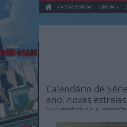
CARTAZ ESTREIAS
CINEMA
Skip
to
content
MHD
Magazine.HD
Calendário de Séri
–
News,
ano, novas estreias
Reviews
e
12 de Novembro de 2014
Catarina Porfírio
Previews
sobre