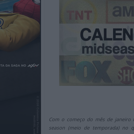
Cinema,
TV,
Streamimg,
Gaming,
Tecnologia,
Internet,
Música,
Livros
e
dum
modo
geral
sobre
a
atualidade
e
tendências
Com o começo do mês de janeiro 
do
season (meio de temporada) no qu
entretenimento