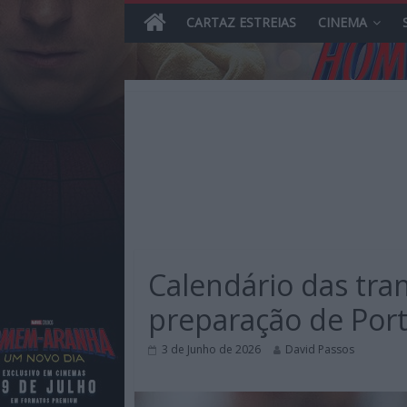
CARTAZ ESTREIAS
CINEMA
Skip
to
content
MHD
Magazine.HD
Calendário das tra
–
News,
preparação de Port
Reviews
e
3 de Junho de 2026
David Passos
Previews
sobre