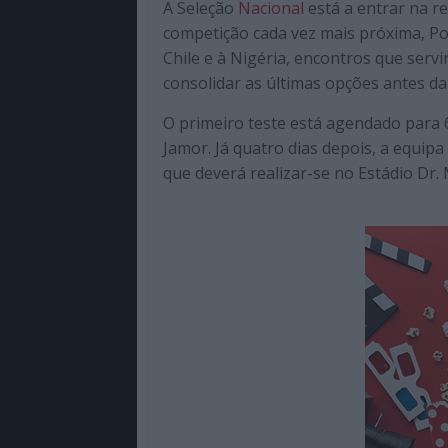
A Seleção
Nacional
está a entrar na r
de
competição cada vez mais próxima, Port
qualidade
Chile e à Nigéria, encontros que servi
com
consolidar as últimas opções antes da
enfoque
na
O primeiro teste está agendado para 6
cultura
Jamor. Já quatro dias depois, a equi
pop.
que deverá realizar-se no Estádio Dr.