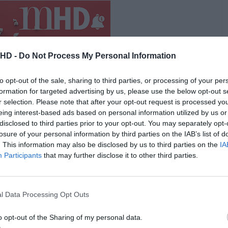
.HD -
Do Not Process My Personal Information
to opt-out of the sale, sharing to third parties, or processing of your per
formation for targeted advertising by us, please use the below opt-out s
r selection. Please note that after your opt-out request is processed y
eing interest-based ads based on personal information utilized by us or
disclosed to third parties prior to your opt-out. You may separately opt-
losure of your personal information by third parties on the IAB’s list of
. This information may also be disclosed by us to third parties on the
IA
a oportunidade de testar diferentes soluções táticas e
Participants
that may further disclose it to other third parties.
adores perante cenários variados.
e, às 18h45 de dia 6 de junho e com a Nigéria às 20h45
ão ser transmitidos na
RTP
.
l Data Processing Opt Outs
Pub
o opt-out of the Sharing of my personal data.