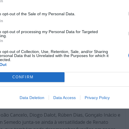
In
o opt-out of the Sale of my Personal Data.
In
to opt-out of processing my Personal Data for Targeted
ing.
In
o opt-out of Collection, Use, Retention, Sale, and/or Sharing
ersonal Data that Is Unrelated with the Purposes for which it
lected.
Out
CONFIRM
periência
nfiança do selecionador nacional no núcleo duro da
Data Deletion
Data Access
Privacy Policy
l nos últimos anos.
ão Cancelo, Diogo Dalot, Rúben Dias, Gonçalo Inácio e
 Semedo junta-se ainda à versatilidade de Renato