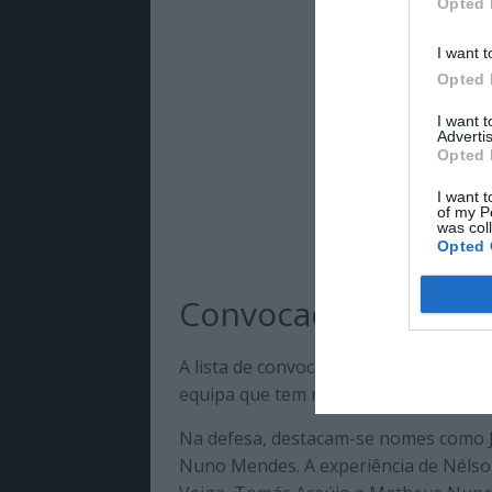
Opted 
I want t
Opted 
I want 
Advertis
Opted 
I want t
of my P
was col
Opted 
Convocados com ex
A lista de convocados demonstra a co
equipa que tem representado Portuga
Na defesa, destacam-se nomes como Jo
Nuno Mendes. A experiência de Nélson