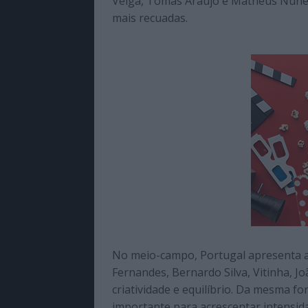
Veiga, Tomás Araújo e Matheus Nun
mais recuadas.
No meio-campo, Portugal apresenta al
Fernandes, Bernardo Silva, Vitinha, 
criatividade e equilíbrio. Da mesma 
importante para acrescentar intensid