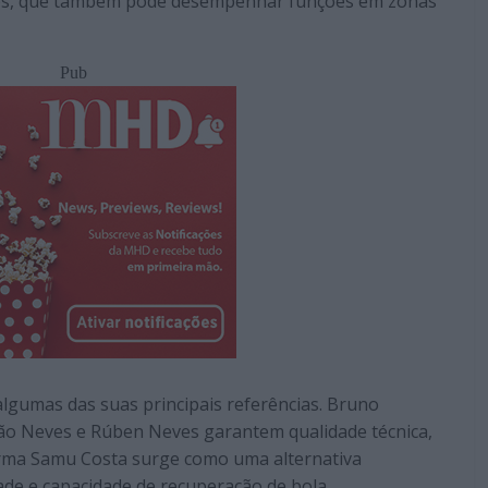
es, que também pode desempenhar funções em zonas
Pub
gumas das suas principais referências. Bruno
João Neves e Rúben Neves garantem qualidade técnica,
forma Samu Costa surge como uma alternativa
ade e capacidade de recuperação de bola.