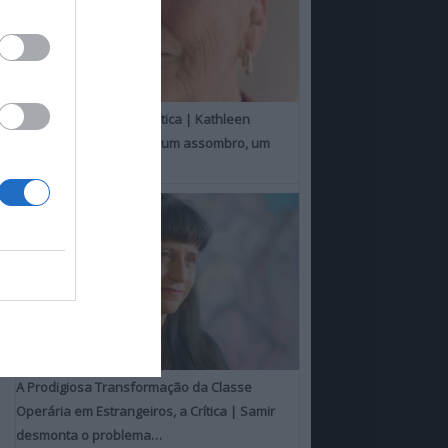
Um Toque Familiar, a Crítica | Kathleen
Chalfant é um espanto, um assombro, um
milagre
A Prodigiosa Transformação da Classe
Operária em Estrangeiros, a Crítica | Samir
desmonta o problema…