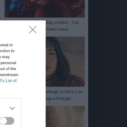
Spider-Man: Brand New Day, a crítica – Tom
Holland consolida o seu Peter Parker
sonal or
ection to
ou may
 personal
out of the
 downstream
B’s List of
O Misterioso Olhar do Flamingo, a Crítica | Um
Campeão de Cannes chega a Portugal