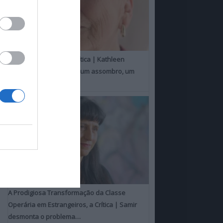
Um Toque Familiar, a Crítica | Kathleen
Chalfant é um espanto, um assombro, um
milagre
A Prodigiosa Transformação da Classe
Operária em Estrangeiros, a Crítica | Samir
desmonta o problema…