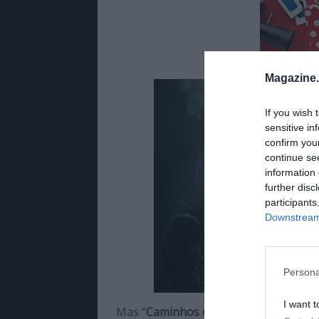
Magazine
If you wish 
sensitive in
confirm you
continue se
information 
further disc
participants
Downstream 
Persona
I want t
Mas “
Caminhos da Floresta
” é, na su