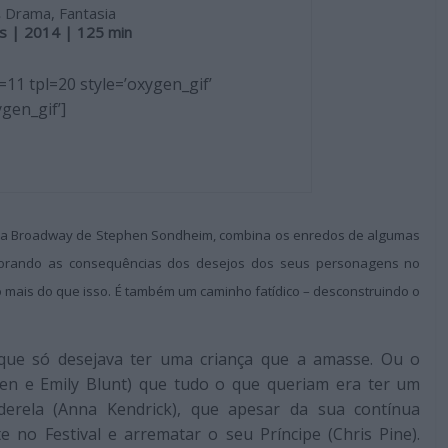
,
Drama, Fantasia
s | 2014 | 125 min
=11 tpl=20 style=’oxygen_gif’
gen_gif’]
 da Broadway de Stephen Sondheim, combina os enredos de algumas
plorando as consequências dos desejos dos seus personagens no
 mais do que isso. É também um caminho fatídico – desconstruindo o
 que só desejava ter uma criança que a amasse. Ou o
en e Emily Blunt) que tudo o que queriam era ter um
nderela (Anna Kendrick), que apesar da sua contínua
e no Festival e arrematar o seu Príncipe (Chris Pine).