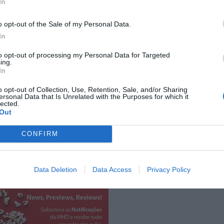
In
nny Depp
como um excêntrico (ninguém diria) e patético
 por vezes irritante de
James Corden
, há umas quantas
o opt-out of the Sale of my Personal Data.
si, fazem deste “
Caminhos da Floresta
” um espetáculo
In
omentos se augurava.
to opt-out of processing my Personal Data for Targeted
ing.
ick
, que partilham de uma robustez vocal assinalável –
In
m de papéis femininos fortes e divertidos à imagem dos
 diverte imenso é
Chris Pine
, numa das performances
o opt-out of Collection, Use, Retention, Sale, and/or Sharing
ersonal Data that Is Unrelated with the Purposes for which it
 principalmente quando se junta a Billy Magnussen no
lected.
Out
CONFIRM
Pub
Data Deletion
Data Access
Privacy Policy