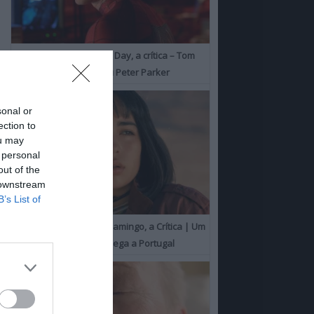
Spider-Man: Brand New Day, a crítica – Tom
Holland consolida o seu Peter Parker
sonal or
ection to
ou may
 personal
out of the
 downstream
B’s List of
O Misterioso Olhar do Flamingo, a Crítica | Um
Campeão de Cannes chega a Portugal