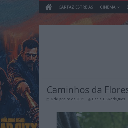
CARTAZ ESTREIAS
CINEMA
Skip
to
content
MHD
Magazine.HD
Caminhos da Flores
–
News,
6 de Janeiro de 2015
Daniel E.S.Rodrigues
Reviews
e
Previews
sobre