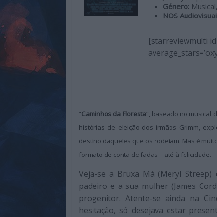
Género:
Musical
de
NOS Audiovisuai
qualidade
com
[starreviewmulti id
enfoque
average_stars=’oxy
na
cultura
pop.
“
Caminhos da Floresta
”, baseado no musical
histórias de eleição dos irmãos Grimm, ex
destino daqueles que os rodeiam. Mas é muito
formato de conta de fadas – até à felicidade.
Veja-se a Bruxa Má (Meryl Streep)
padeiro e a sua mulher (James Cord
progenitor. Atente-se ainda na Ci
hesitação, só desejava estar present