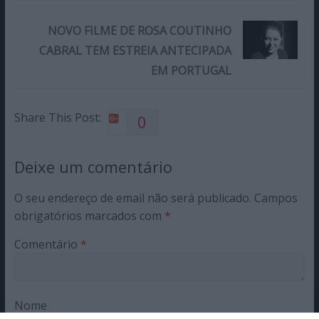
NOVO FILME DE ROSA COUTINHO
CABRAL TEM ESTREIA ANTECIPADA
EM PORTUGAL
Share This Post:
0
Deixe um comentário
O seu endereço de email não será publicado.
Campos
obrigatórios marcados com
*
Comentário
*
Nome