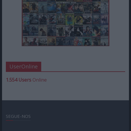
UserOnline
1.554 Users
Online
SEGUE-NOS