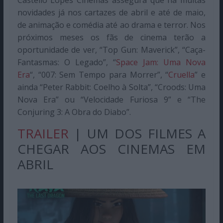
Castello Lopes Cinemas assegura que há muitas
novidades já nos cartazes de abril e até de maio,
de animação e comédia até ao drama e terror. Nos
próximos meses os fãs de cinema terão a
oportunidade de ver, “Top Gun: Maverick”, “Caça-
Fantasmas: O Legado”, “
Space Jam: Uma Nova
Era
“, “007: Sem Tempo para Morrer”, “
Cruella
” e
ainda “Peter Rabbit: Coelho à Solta”, “Croods: Uma
Nova Era” ou “Velocidade Furiosa 9” e “The
Conjuring 3: A Obra do Diabo”.
TRAILER
| UM DOS FILMES A
CHEGAR AOS CINEMAS EM
ABRIL