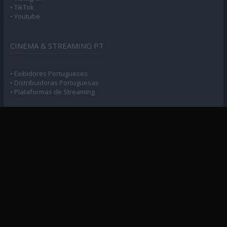
• TikTok
• Youtube
CINEMA & STREAMING PT
• Exibidores Portugueses
• Distribuidoras Portuguesas
• Plataformas de Streaming
POLÍTICA DE PRIVACIDADE
• Privacidade e Consentimento
MAPA DO SITE
• Arquivo Geral
• Arquivo Cinema
• Arquivo Séries