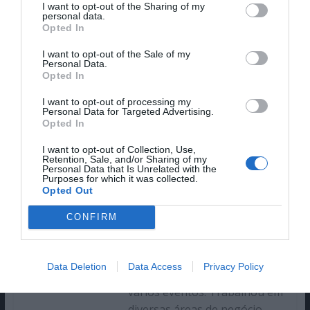
I want to opt-out of the Sharing of my
Guia de Estreias de Cinema
personal data.
Opted In
Mapa das Séries (PT)
I want to opt-out of the Sale of my
Personal Data.
Opted In
I want to opt-out of processing my
Personal Data for Targeted Advertising.
Opted In
Luis Pinto
I want to opt-out of Collection, Use,
Retention, Sale, and/or Sharing of my
Personal Data that Is Unrelated with the
Purposes for which it was collected.
Atual CTO da empresa
Opted Out
genesis.studio, é especialista
CONFIRM
em Inteligência Artificial (área
na qual trabalha desde 2005),
estando a gerir vários
Data Deletion
Data Access
Privacy Policy
projetos e sendo orador em
vários eventos. Trabalhou em
diversas áreas de negócio,