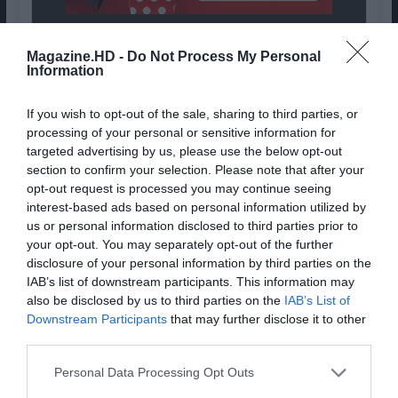
PLATAFORMA:
PlayStation 4
Magazine.HD -
Do Not Process My Personal
Information
If you wish to opt-out of the sale, sharing to third parties, or
processing of your personal or sensitive information for
targeted advertising by us, please use the below opt-out
section to confirm your selection. Please note that after your
opt-out request is processed you may continue seeing
USER REVIEW
interest-based ads based on personal information utilized by
5
(
1
us or personal information disclosed to third parties prior to
vote)
your opt-out. You may separately opt-out of the further
disclosure of your personal information by third parties on the
COMMENTS RATING
1
IAB’s list of downstream participants. This information may
(
1
review)
also be disclosed by us to third parties on the
IAB’s List of
Downstream Participants
that may further disclose it to other
third parties.
TOP 100 - Os Melhores videojogos de
Sempre
Personal Data Processing Opt Outs