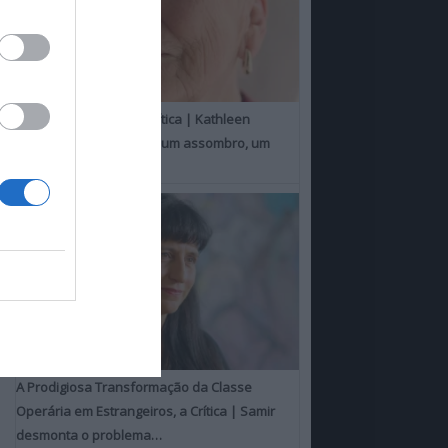
Um Toque Familiar, a Crítica | Kathleen
Chalfant é um espanto, um assombro, um
milagre
A Prodigiosa Transformação da Classe
Operária em Estrangeiros, a Crítica | Samir
desmonta o problema…