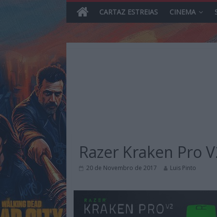
CARTAZ ESTREIAS
CINEMA
Skip
to
content
MHD
Magazine.HD
Razer Kraken Pro V
–
News,
20 de Novembro de 2017
Luis Pinto
Reviews
e
Previews
sobre