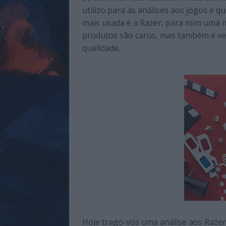
de
utilizo para as análises aos jogos e 
qualidade
mais usada é a Razer, para mim uma m
com
produtos são caros, mas também é ve
enfoque
qualidade.
na
cultura
pop.
Hoje trago-vos uma análise aos Raze