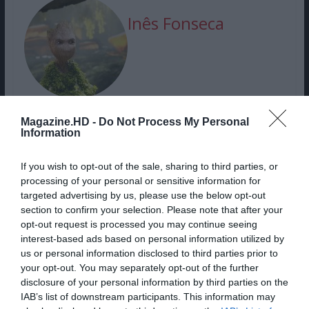
Inês Fonseca
Magazine.HD -
Do Not Process My Personal
Information
If you wish to opt-out of the sale, sharing to third parties, or
processing of your personal or sensitive information for
NOVA SÉRIE COM BEATRIZ FRAZÃO
targeted advertising by us, please use the below opt-out
(MORANGOS COM AÇÚCAR) ESTÁ
section to confirm your selection. Please note that after your
PRESTES A CHEGAR À RTP PLAY
opt-out request is processed you may continue seeing
interest-based ads based on personal information utilized by
us or personal information disclosed to third parties prior to
your opt-out. You may separately opt-out of the further
ACTION LANÇA NOVA GRANDE
disclosure of your personal information by third parties on the
CAMPANHA DE DESCONTOS
IAB’s list of downstream participants. This information may
(TEMPO MUITO LIMITADO)