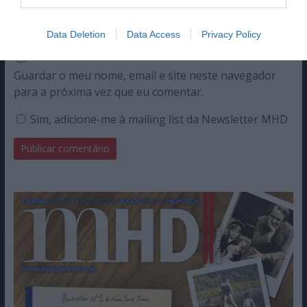
Data Deletion
Data Access
Privacy Policy
Guardar o meu nome, email e site neste navegador
para a próxima vez que eu comentar.
Sim, adicione-me à mailing list da Newsletter MHD