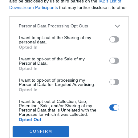
also be disclosed by us to third parties on the
IAB’s List of
Downstream Participants
that may further disclose it to other
third parties.
Share This Post:
0
Personal Data Processing Opt Outs
I want to opt-out of the Sharing of my
Deixe um comentário
personal data.
Opted In
O seu endereço de email não será publicado.
Campos
I want to opt-out of the Sale of my
obrigatórios marcados com
*
Personal Data.
Opted In
Comentário
*
I want to opt-out of processing my
Personal Data for Targeted Advertising.
Opted In
Nome
I want to opt-out of Collection, Use,
Retention, Sale, and/or Sharing of my
Personal Data that Is Unrelated with the
Purposes for which it was collected.
Opted Out
Email
CONFIRM