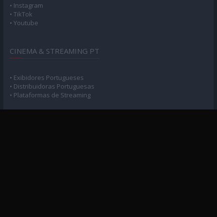
• Instagram
• TikTok
• Youtube
CINEMA & STREAMING PT
• Exibidores Portugueses
• Distribuidoras Portuguesas
• Plataformas de Streaming
POLÍTICA DE PRIVACIDADE
• Privacidade e Consentimento
MAPA DO SITE
• Arquivo Geral
• Arquivo Cinema