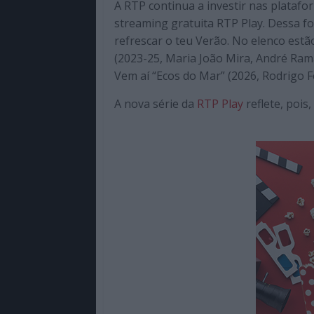
A RTP continua a investir nas platafo
de
streaming gratuita RTP Play. Dessa f
qualidade
refrescar o teu Verão. No elenco estão
com
(2023-25, Maria João Mira, André Ra
enfoque
Vem aí “Ecos do Mar” (2026, Rodrigo Fe
na
cultura
A nova série da
RTP Play
reflete, pois
pop.