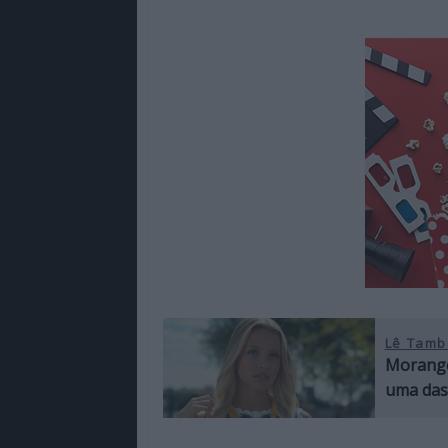
Lê Tamb
Morango
uma das