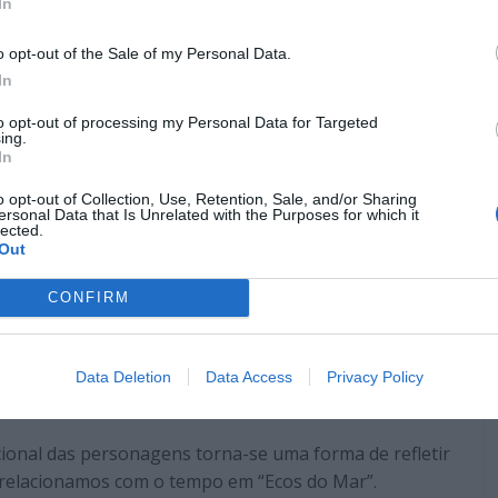
In
o opt-out of the Sale of my Personal Data.
In
to opt-out of processing my Personal Data for Targeted
ing.
In
o opt-out of Collection, Use, Retention, Sale, and/or Sharing
ersonal Data that Is Unrelated with the Purposes for which it
lected.
Out
CONFIRM
do da aceitação, da juventude e das novas oportunidades
mento, o valor e sentido da vida são abordados com
Data Deletion
Data Access
Privacy Policy
s diferenças geracionais e a rápida evolução
cional das personagens torna-se uma forma de refletir
 relacionamos com o tempo em “Ecos do Mar”.