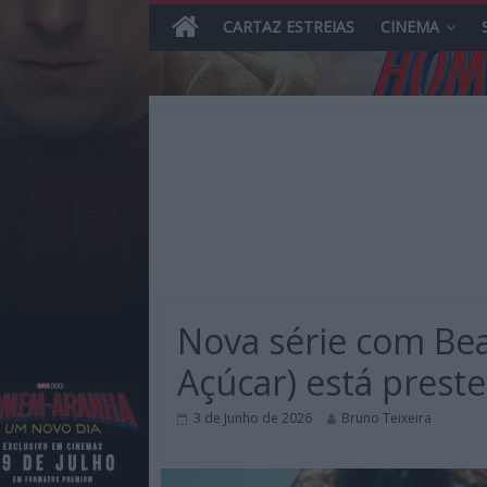
CARTAZ ESTREIAS
CINEMA
Skip
to
content
MHD
Magazine.HD
Nova série com Be
–
News,
Açúcar) está preste
Reviews
e
3 de Junho de 2026
Bruno Teixeira
Previews
sobre