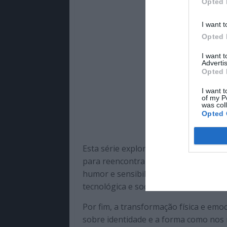
Opted 
I want t
Opted 
I want 
Advertis
Opted 
I want t
of my P
was col
Opted 
Esta série explora, assim, o significa
para reencontrar o amor. O envelheci
humor e sensibilidade, sem esquecer a
tecnológica e social.
Por fim, a transformação física e emo
sobre identidade e a forma como nos