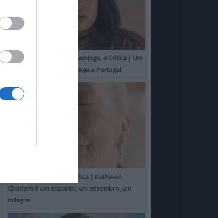
O Misterioso Olhar do Flamingo, a Crítica | Um
Campeão de Cannes chega a Portugal
Um Toque Familiar, a Crítica | Kathleen
Chalfant é um espanto, um assombro, um
milagre