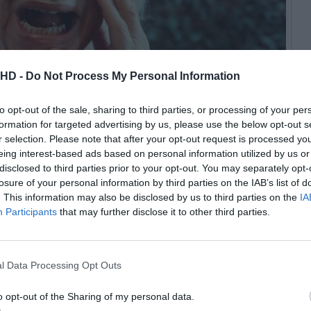
.HD -
Do Not Process My Personal Information
to opt-out of the sale, sharing to third parties, or processing of your per
formation for targeted advertising by us, please use the below opt-out s
© Find Films
r selection. Please note that after your opt-out request is processed y
eing interest-based ads based on personal information utilized by us or
disclosed to third parties prior to your opt-out. You may separately opt-
” conta a história de um casal de idosos que se sente
losure of your personal information by third parties on the IAB’s list of
endem cumprir uma antiga promessa: morrer juntos.
. This information may also be disclosed by us to third parties on the
IA
 gesto de amor.
Participants
that may further disclose it to other third parties.
troca-lhes as voltas e, de repente, tornam-se
de regresso à juventude, eles não estão nada
l Data Processing Opt Outs
heio de desafios pessoais.
o opt-out of the Sharing of my personal data.
Pub