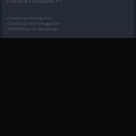
CINEMA & STREAMING PT
• Exibidores Portugueses
• Distribuidoras Portuguesas
• Plataformas de Streaming
POLÍTICA DE PRIVACIDADE
• Privacidade e Consentimento
MAPA DO SITE
• Arquivo Geral
• Arquivo Cinema
• Arquivo Séries