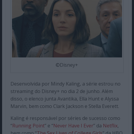
©Disney+
Desenvolvida por Mindy Kaling, a série estrou no
streaming do Disney+ no dia 2 de junho. Além
disso, o elenco junta Avantika, Ella Hunt e Alyssa
Marvin, bem como Clark Jackson e Stella Everett.
Kaling é responsável por séries de sucesso como
“
Running Point
” e “
Never Have I Ever
” da
Netflix
,
bem como “
The Sex Lives of College Girls
” da HBO