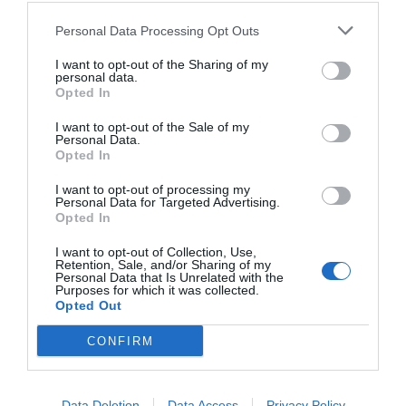
Deixe um comentário
Personal Data Processing Opt Outs
I want to opt-out of the Sharing of my
O seu endereço de email não será publicado.
Campos
personal data.
obrigatórios marcados com
*
Opted In
Comentário
*
I want to opt-out of the Sale of my
Personal Data.
Opted In
I want to opt-out of processing my
Personal Data for Targeted Advertising.
Nome
Opted In
I want to opt-out of Collection, Use,
Retention, Sale, and/or Sharing of my
Personal Data that Is Unrelated with the
Email
Purposes for which it was collected.
Opted Out
CONFIRM
Data Deletion
Data Access
Privacy Policy