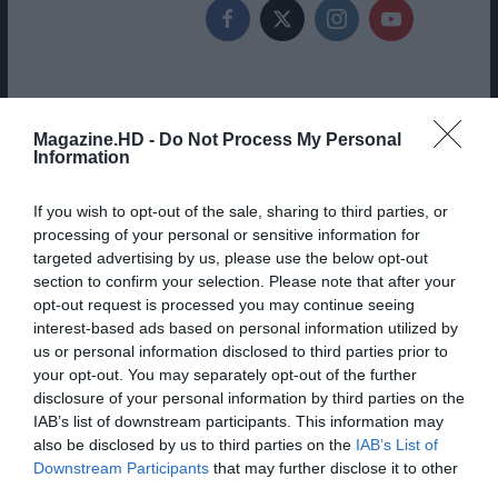
Magazine.HD -
Do Not Process My Personal
Information
ACTION LANÇA NOVA GRANDE
If you wish to opt-out of the sale, sharing to third parties, or
CAMPANHA DE DESCONTOS
processing of your personal or sensitive information for
(TEMPO MUITO LIMITADO)
targeted advertising by us, please use the below opt-out
section to confirm your selection. Please note that after your
opt-out request is processed you may continue seeing
3 LIVROS PARA COMPRAR EM
interest-based ads based on personal information utilized by
DESCONTO NA FEIRA DO LIVRO
us or personal information disclosed to third parties prior to
your opt-out. You may separately opt-out of the further
ESTE FERIADO (4 DE JUNHO)
disclosure of your personal information by third parties on the
IAB’s list of downstream participants. This information may
also be disclosed by us to third parties on the
IAB’s List of
Share This Post:
0
Downstream Participants
that may further disclose it to other
third parties.