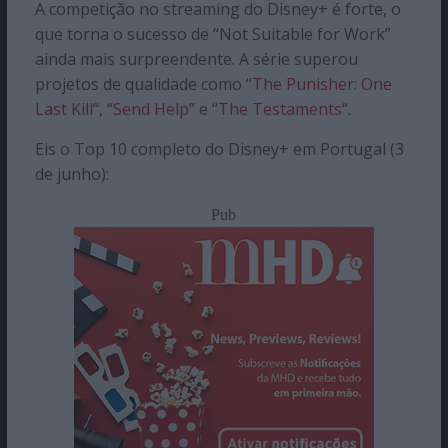
A competição no streaming do Disney+ é forte, o
que torna o sucesso de “Not Suitable for Work”
ainda mais surpreendente. A série superou
projetos de qualidade como “
The Punisher: One
Last Kill
“, “
Send Help
” e “
The Testaments
“.
Eis o Top 10 completo do Disney+ em Portugal (3
de junho):
Pub