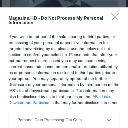
Magazine.HD -
Do Not Process My Personal
Tendo em conta as críticas que os
Transformers
Information
tendem a produzir muitos são os atores que se
afastam do franchise. Contudo, existem aqueles
If you wish to opt-out of the sale, sharing to third parties, or
que aceitam fazer parte do universo pela sua
processing of your personal or sensitive information for
vontade de trabalhar com Michael Bay. Estes são
targeted advertising by us, please use the below opt-out
section to confirm your selection. Please note that after your
os casos de Mark Wahlberg e Stanley Tucci. Mas
opt-out request is processed you may continue seeing
porque estamos aqui a falar de Tucci? Depois de
interest-based ads based on personal information utilized by
interpretar Joshua Joyce em
Era da Extinção
, o
us or personal information disclosed to third parties prior to
ator não regressou? Certo? Errado! Tucci está de
your opt-out. You may separately opt-out of the further
volta na pele do louco Merlin, o homem que finge
disclosure of your personal information by third parties on the
IAB’s list of downstream participants. This information may
ser um feiticeiro e que há última da hora
also be disclosed by us to third parties on the
IAB’s List of
consegue salvar o rei Artur graças à ajuda de um
Downstream Participants
that may further disclose it to other
transformer.
third parties.
Personal Data Processing Opt Outs