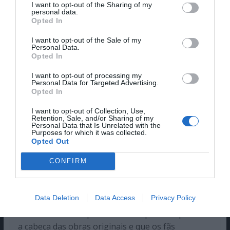
MEGATRON ESTÁ FINALMENTE
I want to opt-out of the Sharing of my
personal data.
COMPLETO
Opted In
I want to opt-out of the Sale of my
Personal Data.
Opted In
I want to opt-out of processing my
Personal Data for Targeted Advertising.
Opted In
I want to opt-out of Collection, Use,
Retention, Sale, and/or Sharing of my
Personal Data that Is Unrelated with the
Purposes for which it was collected.
Opted Out
Contrariamente ao que acontece com Optimus
Prime e Bumblebbe, vários transformers sofrem
CONFIRM
pequenas alterações de filme para filme. Uma
dessas personagens é Megatron que muda de
Data Deletion
Data Access
Privacy Policy
visual quase todos os filmes, contudo, é em
O
Último Cavaleiro
que ele fica completo ao possuir
a cabeça das obras originais e que os fãs