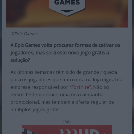
©Epic Games
A Epic Games volta procurar formas de cativar os
jogadores, mas será este novo jogo grátis a
solução?
As últimas semanas têm sido de grande riqueza
para os jogadores que têm conta na loja digital da
empresa responsável por “
Fortnite
“. Não só
temos testemunhado uma rica campanha
promocional, mas também a oferta regular de
múltiplos jogos grátis.
Pub