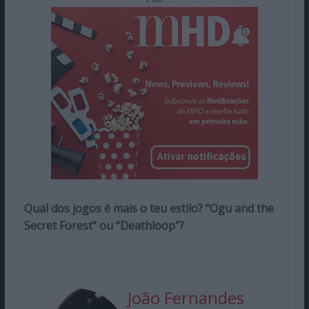
Qual dos jogos é mais o teu estilo? “Ogu and the
Secret Forest” ou “Deathloop”?
João Fernandes