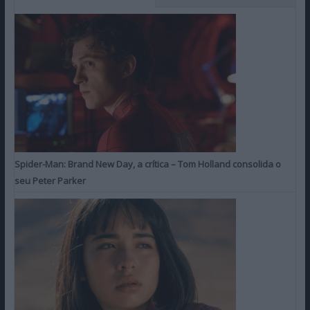
Spider-Man: Brand New Day, a crítica – Tom Holland consolida o
seu Peter Parker