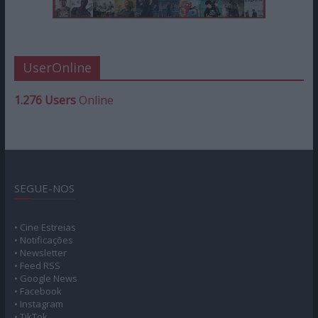
UserOnline
1.276 Users
Online
SEGUE-NOS
• Cine Estreias
• Notificações
• Newsletter
• Feed RSS
• Google News
• Facebook
• Instagram
• TikTok