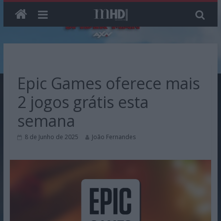
Skip
to
content
Epic Games oferece mais
2 jogos grátis esta
semana
8 de Junho de 2025
João Fernandes