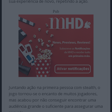
sua experiência de novo, repetindo a ação.
Pub
Juntando ação na primeira pessoa com stealth, o
jogo tornou-se o encanto de muitos jogadores,
mas acabou por não conseguir encontrar uma
audiência grande o suficiente para assegurar uma