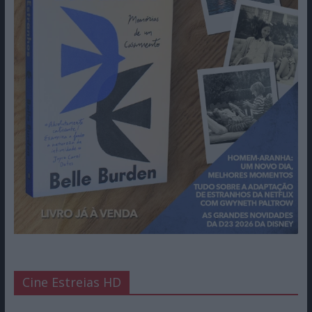
Cine Estreias HD