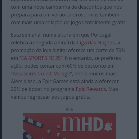
com uma nova campanha de descontos que nos
prepara para um verão caloroso, mas também
com mais uma coleção de jogos totalmente grátis.
Esta semana, numa altura em que Portugal
celebra a chegada à Final da
Liga das Nações
, a
promoção da loja digital oferece um corte de 70%
em “
EA SPORTS FC 25
“: No entanto, se preferes
ação, podes contar com 60% de desconto em
“
Assassin’s Creed: Mirage
“, entre muitos mais.
Além disso, a Epic Games está ainda a oferecer
20% de boost no programa
Epic Rewards
. Mas
vamos regressar aos jogos grátis…
Pub