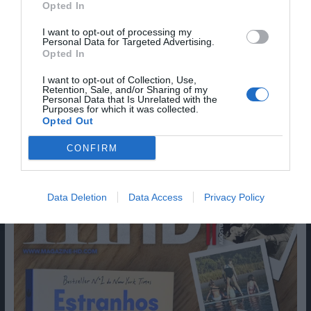
Opted In
I want to opt-out of processing my
Personal Data for Targeted Advertising.
Guardar o meu nome, email e site neste navegador
Opted In
para a próxima vez que eu comentar.
I want to opt-out of Collection, Use,
Retention, Sale, and/or Sharing of my
Sim, adicione-me à mailing list da Newsletter MHD
Personal Data that Is Unrelated with the
Purposes for which it was collected.
Opted Out
CONFIRM
Data Deletion
Data Access
Privacy Policy