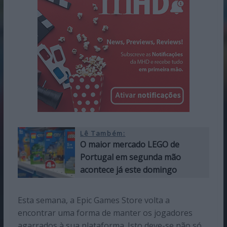
Lê Também:
O maior mercado LEGO de
Portugal em segunda mão
acontece já este domingo
Esta semana, a Epic Games Store volta a
encontrar uma forma de manter os jogadores
agarrados à sua plataforma. Isto deve-se não só