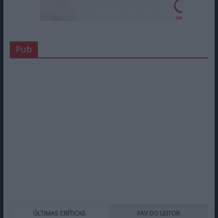
Pub
ÚLTIMAS CRÍTICAS
FAV DO LEITOR