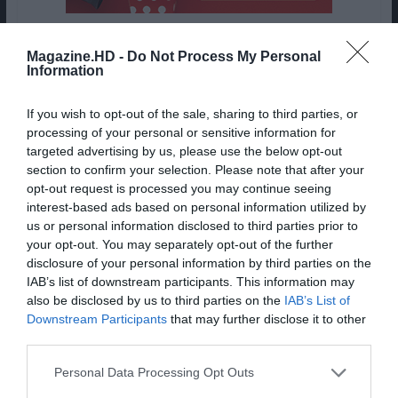
O banal, nas suas mãos, não aparece por magia. É
Magazine.HD -
Do Not Process My Personal
Information
depurado. Escolhido. Organizado visualmente. O
documentário insiste, e bem, nessa dimensão
If you wish to opt-out of the sale, sharing to third parties, or
editorial do trabalho dele: fotografar é apenas
processing of your personal or sensitive information for
metade do gesto; a outra metade é saber
targeted advertising by us, please use the below opt-out
reconhecer, entre centenas de momentos triviais,
section to confirm your selection. Please note that after your
aquele em que a realidade parece gozar connosco.
opt-out request is processed you may continue seeing
É por isso que “Eu Sou Martin Parr” é mais do que
interest-based ads based on personal information utilized by
us or personal information disclosed to third parties prior to
um documentário simpático sobre um fotógrafo
your opt-out. You may separately opt-out of the further
célebre. É também um filme sobre a importância
disclosure of your personal information by third parties on the
de olhar. Num tempo em que toda a gente tira
IAB’s list of downstream participants. This information may
fotografias com o telemóvel para colocar no
also be disclosed by us to third parties on the
IAB’s List of
Instagram e no fundo quase ninguém vê nada,
Downstream Participants
that may further disclose it to other
Parr aparece como uma espécie de antídoto.
third parties.
Personal Data Processing Opt Outs
Não porque seja puro ou inocente — não é,
felizmente —, mas porque continua a acreditar