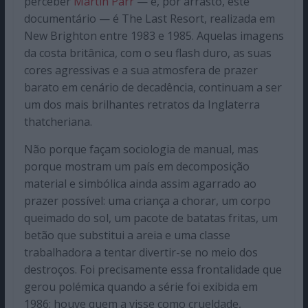
perceber
Martin Parr
— e, por arrasto, este
documentário — é The Last Resort, realizada em
New Brighton entre 1983 e 1985. Aquelas imagens
da costa britânica, com o seu flash duro, as suas
cores agressivas e a sua atmosfera de prazer
barato em cenário de decadência, continuam a ser
um dos mais brilhantes retratos da Inglaterra
thatcheriana.
Não porque façam sociologia de manual, mas
porque mostram um país em decomposição
material e simbólica ainda assim agarrado ao
prazer possível: uma criança a chorar, um corpo
queimado do sol, um pacote de batatas fritas, um
betão que substitui a areia e uma classe
trabalhadora a tentar divertir-se no meio dos
destroços. Foi precisamente essa frontalidade que
gerou polémica quando a série foi exibida em
1986: houve quem a visse como crueldade,