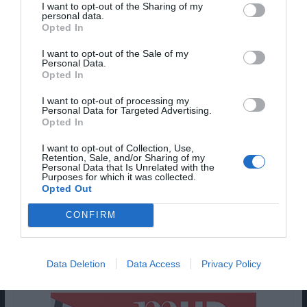
I want to opt-out of the Sharing of my
que o mundo comum merece atenção estética.
personal data.
Opted In
Que um brinco excêntrico, uma sandes
fluorescente, um prato de plástico, um fato de
I want to opt-out of the Sale of my
Personal Data.
banho demasiado apertado ou um sorriso errado
Opted In
podem conter mais verdade sobre uma época do
que mil editoriais indignados. Lee Shulman, que já
I want to opt-out of processing my
Personal Data for Targeted Advertising.
vinha do universo do The Anonymous Project e do
Opted In
qual é fundador — o arquivo que reúne
I want to opt-out of Collection, Use,
fotografias privadas que ficaram perdidas no
Retention, Sale, and/or Sharing of my
Personal Data that Is Unrelated with the
mundo e no tempo, desde os anos 1940 até ao
Purposes for which it was collected.
advento do digital — e colaborou com Parr no
Opted Out
livro Déjà View, percebe afinidades profundas
CONFIRM
entre o seu próprio fascínio pela memória
cromática e o olhar do fotógrafo britânico sobre o
presente.
Data Deletion
Data Access
Privacy Policy
Pub