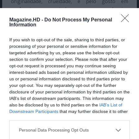
originalidade, crueldade, e pelo gosto em
confrontar o espectador com os seus desejos
mais profundos. Em Chakushin Ari (2003), Miike
Magazine.HD -
Do Not Process My Personal
adapta ao cinema a obra literária homónima de
Information
Yasushi Akimoto que segue Yumi Nakamura e os
acontecimentos mórbidos que ocorrem à sua
If you wish to opt-out of the sale, sharing to third parties, or
processing of your personal or sensitive information for
volta.
targeted advertising by us, please use the below opt-out
section to confirm your selection. Please note that after your
Pub
opt-out request is processed you may continue seeing
interest-based ads based on personal information utilized by
us or personal information disclosed to third parties prior to
your opt-out. You may separately opt-out of the further
disclosure of your personal information by third parties on the
IAB’s list of downstream participants. This information may
also be disclosed by us to third parties on the
IAB’s List of
Downstream Participants
that may further disclose it to other
third parties.
Personal Data Processing Opt Outs