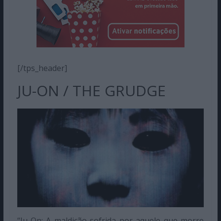
[/tps_header]
JU-ON / THE GRUDGE
“Ju-On: A maldição sofrida por aquele que morre