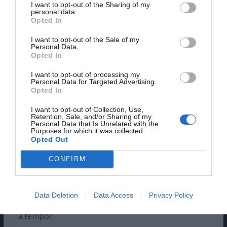
I want to opt-out of the Sharing of my
personal data.
Opted In
Tudo começa quando Yoko, sua amiga, recebe
uma mensagem de voz no telemóvel datada de
I want to opt-out of the Sale of my
Personal Data.
dois dias no futuro. A mensagem consiste numa
Opted In
breve conversa seguida de um grito. Pensando
I want to opt-out of processing my
tratar-se de uma partida a jovem ignora a
Personal Data for Targeted Advertising.
chamada. Contudo, dois dias depois, à hora
Opted In
marcada, Yumi está ao telemóvel com Yoko
I want to opt-out of Collection, Use,
quando esta acaba misteriosamente morta. Este
Retention, Sale, and/or Sharing of my
Personal Data that Is Unrelated with the
evento cria uma corrente que se espalha pelos
Purposes for which it was collected.
contactos da vítima, num ciclo fatal e
Opted Out
aparentemente imparável. Dias depois é o
CONFIRM
telemóvel de Yumi que toca, prevendo o seu fim.
Juntamente com Hiroshi Yamashita, a
protagonista terá agora de desvendar o que está
Data Deletion
Data Access
Privacy Policy
por detrás desta maldição. Mas conseguirá fazê-lo
a tempo?