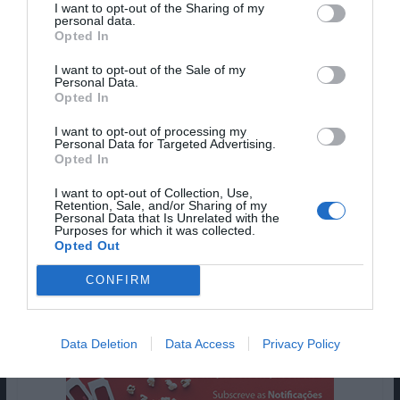
I want to opt-out of the Sharing of my
personal data.
Opted In
Um Crime no Expresso do Oriente
I want to opt-out of the Sale of my
Personal Data.
Opted In
Data de estreia:
9 de novembro
I want to opt-out of processing my
Estes são os dez filmes mais vistos da semana 9 a
Personal Data for Targeted Advertising.
15 de novembro nas salas de cinema
Opted In
portuguesas! Foste ver algum ao cinema? Diz-nos
I want to opt-out of Collection, Use,
qual foi e não percas o Top 10 da próxima
Retention, Sale, and/or Sharing of my
Personal Data that Is Unrelated with the
semana, aqui, na Magazine.HD!
Purposes for which it was collected.
Opted Out
Pub
CONFIRM
Data Deletion
Data Access
Privacy Policy