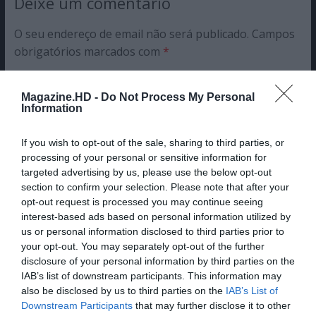
Deixe um comentário
O seu endereço de email não será publicado.
Campos
obrigatórios marcados com
*
Comentário
*
Magazine.HD -
Do Not Process My Personal
Information
Nome
If you wish to opt-out of the sale, sharing to third parties, or
processing of your personal or sensitive information for
targeted advertising by us, please use the below opt-out
section to confirm your selection. Please note that after your
Email
opt-out request is processed you may continue seeing
interest-based ads based on personal information utilized by
us or personal information disclosed to third parties prior to
your opt-out. You may separately opt-out of the further
disclosure of your personal information by third parties on the
IAB’s list of downstream participants. This information may
also be disclosed by us to third parties on the
IAB’s List of
Guardar o meu nome, email e site neste navegador
Downstream Participants
that may further disclose it to other