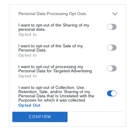
para a próxima vez que eu comentar.
third parties.
Sim, adicione-me à mailing list da Newsletter MHD
Personal Data Processing Opt Outs
I want to opt-out of the Sharing of my
personal data.
Opted In
I want to opt-out of the Sale of my
Personal Data.
Opted In
I want to opt-out of processing my
Personal Data for Targeted Advertising.
Opted In
I want to opt-out of Collection, Use,
Retention, Sale, and/or Sharing of my
Personal Data that Is Unrelated with the
Purposes for which it was collected.
Opted Out
CONFIRM