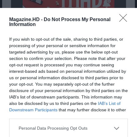
Magazine.HD -
Do Not Process My Personal
Information
If you wish to opt-out of the sale, sharing to third parties, or
processing of your personal or sensitive information for
targeted advertising by us, please use the below opt-out
section to confirm your selection. Please note that after your
opt-out request is processed you may continue seeing
interest-based ads based on personal information utilized by
us or personal information disclosed to third parties prior to
Director(s):
Robert Zemeckis
your opt-out. You may separately opt-out of the further
Actor(s):
Tom Hanks, Robin Wright, Kelly
disclosure of your personal information by third parties on the
Reilly, Paul Bettany
IAB’s list of downstream participants. This information may
also be disclosed by us to third parties on the
IAB’s List of
Genre:
Drama, Romance
Downstream Participants
that may further disclose it to other
third parties.
Matilde Sousa -
90
Personal Data Processing Opt Outs
Cláudio Alves -
72