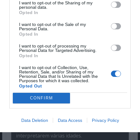
I want to opt-out of the Sharing of my
personal data.
Opted In
Conclusão
I want to opt-out of the Sale of my
“Here” é um filme muito
Personal Data.
criativo e exímio na sua
Opted In
técnica, mas também é
I want to opt-out of processing my
intimista, com uma mensagem
Personal Data for Targeted Advertising.
Opted In
simples, mas tocante.
É impossível sair da sala
de cinema sem pensar que devemos
I want to opt-out of Collection, Use,
Retention, Sale, and/or Sharing of my
aproveitar a vida.
Personal Data that Is Unrelated with the
Purposes for which it was collected.
Opted Out
Pros
CONFIRM
A originalidade do conceito e inovação na
tecnologia.
A verdade e emoção que os atores
Data Deletion
Data Access
Privacy Policy
transmitem e a sua qualidade ao
interpretarem várias idades.