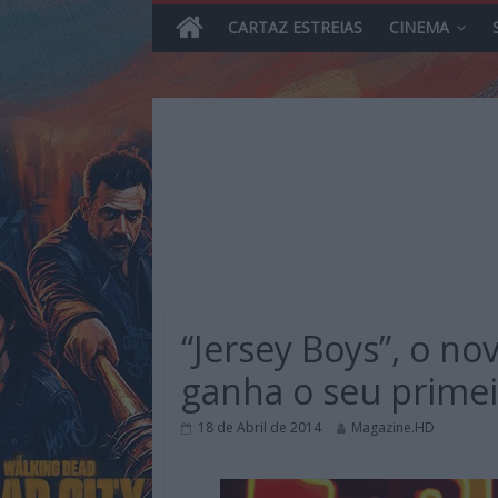
CARTAZ ESTREIAS
CINEMA
Skip
to
content
MHD
Magazine.HD
“Jersey Boys”, o no
–
News,
ganha o seu primeir
Reviews
e
18 de Abril de 2014
Magazine.HD
Previews
sobre