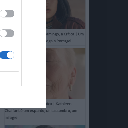
O Misterioso Olhar do Flamingo, a Crítica | Um
Campeão de Cannes chega a Portugal
Um Toque Familiar, a Crítica | Kathleen
Chalfant é um espanto, um assombro, um
milagre