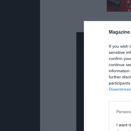
Magazine
If you wish 
sensitive in
confirm you
continue se
information 
further disc
participants
Downstream 
Persona
I want t