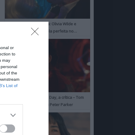
I Want Your Sex, a Crítica: Olivia Wilde e
Cooper Hoofman, a dupla perfeita no…
sonal or
ection to
ou may
 personal
out of the
 downstream
B’s List of
Spider-Man: Brand New Day, a crítica – Tom
Holland consolida o seu Peter Parker