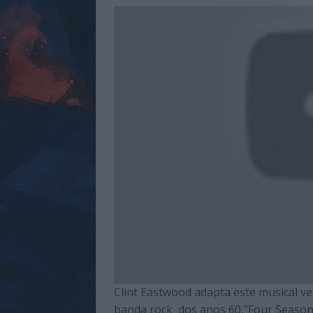
de
qualidade
com
enfoque
na
cultura
pop.
Clint Eastwood adapta este musical 
banda rock dos anos 60,”Four Seasons