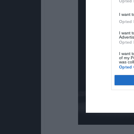
Opted 
I want t
Opted 
I want 
Advertis
Opted 
I want t
of my P
was col
Opted 