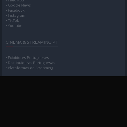
• Feed RSS
• Google News
• Facebook
• Instagram
• TikTok
• Youtube
CINEMA & STREAMING PT
• Exibidores Portugueses
• Distribuidoras Portuguesas
• Plataformas de Streaming
POLÍTICA DE PRIVACIDADE
• Privacidade e Consentimento
MAPA DO SITE