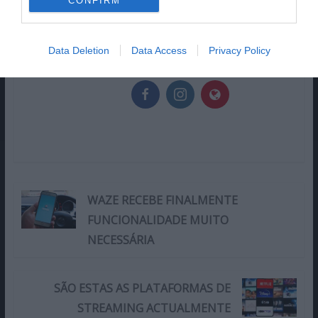
CONFIRM
televisão. Especialista em
LEGO e Senhor dos Anéis.
Data Deletion
Data Access
Privacy Policy
WAZE RECEBE FINALMENTE
FUNCIONALIDADE MUITO
NECESSÁRIA
SÃO ESTAS AS PLATAFORMAS DE
STREAMING ACTUALMENTE