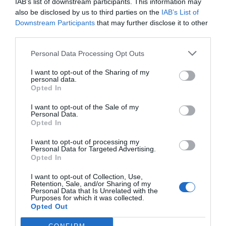
David Passos
IAB’s list of downstream participants. This information may
also be disclosed by us to third parties on the
IAB’s List of
Downstream Participants
that may further disclose it to other
Licenciado em Antropologia,
third parties.
Mestre em Gestão da Cultural
Personal Data Processing Opt Outs
pelo ISCTE-IUL, e Pós-
graduado em Estudos Visuais:
I want to opt-out of the Sharing of my
personal data.
Fotografia e Pós-Cinema na
Opted In
FCSH. É fotógrafo e cineasta,
tendo estreado a sua segunda
I want to opt-out of the Sale of my
Personal Data.
curta-metragem, “Traz
Opted In
Chuva”, no Cinema São Jorge,
I want to opt-out of processing my
em Lisboa. Faz parte da MHD
Personal Data for Targeted Advertising.
desde 2022, sendo atualmente
Opted In
redator e Coordenador de
I want to opt-out of Collection, Use,
Música. Tem interesse numa
Retention, Sale, and/or Sharing of my
Personal Data that Is Unrelated with the
grande variedade de
Purposes for which it was collected.
Opted Out
assuntos, desde música, a
gaming, cinema, literatura e