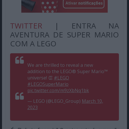
TWITTER
| ENTRA NA
AVENTURA DE SUPER MARIO
COM A LEGO
We are thrilled to reveal a new
addition to the LEGO® Super Mario™
universe! 👏
#LEGO
#LEGOSuperMario
pic.twitter.com/m9zXbNq1bk
— LEGO (@LEGO_Group)
March 10,
2023