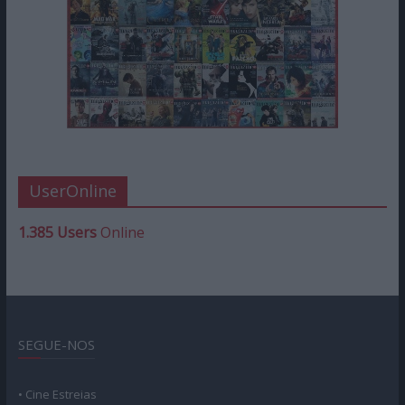
UserOnline
1.385 Users
Online
SEGUE-NOS
• Cine Estreias