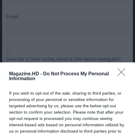
Email
Guardar o meu nome, email e site neste navegador
para a próxima vez que eu comentar.
Magazine.HD -
Do Not Process My Personal
Sim, adicione-me à mailing list da Newsletter MHD
Information
If you wish to opt-out of the sale, sharing to third parties, or
processing of your personal or sensitive information for
targeted advertising by us, please use the below opt-out
section to confirm your selection. Please note that after your
opt-out request is processed you may continue seeing
interest-based ads based on personal information utilized by
us or personal information disclosed to third parties prior to