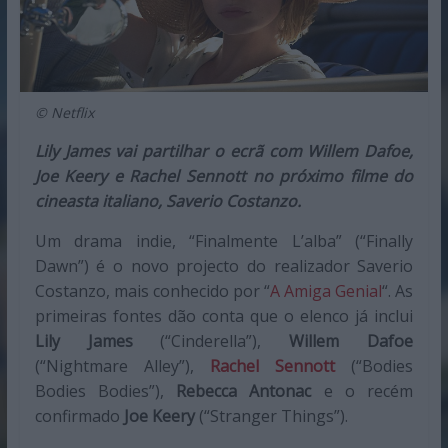
© Netflix
Lily James vai partilhar o ecrã com Willem Dafoe,
Joe Keery e Rachel Sennott no próximo filme do
cineasta italiano, Saverio Costanzo.
Um drama indie, “Finalmente L’alba” (“Finally
Dawn”) é o novo projecto do realizador Saverio
Costanzo, mais conhecido por “
A Amiga Genial
“. As
primeiras fontes dão conta que o elenco já inclui
Lily James
(“Cinderella”),
Willem Dafoe
(“Nightmare Alley”),
Rachel Sennott
(“Bodies
Bodies Bodies”),
Rebecca Antonac
e o recém
confirmado
Joe Keery
(“Stranger Things”).