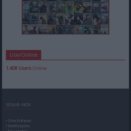
UserOnline
1.408 Users
Online
SEGUE-NOS
• Cine Estreias
• Notificações
• Newsletter