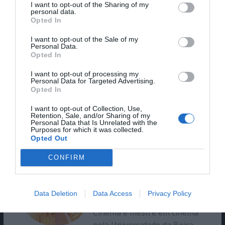
I want to opt-out of the Sharing of my
Além de Matt Damon, compõem ainda o elenco
personal data.
Opted In
deste filme nomes como
Tom Hanks
, Tom
Sizemore, Edward Burns, Barry Pepper, Adam
I want to opt-out of the Sale of my
Goldberg, Vin Diesel, Giovanni Ribisi, Jeremy
Personal Data.
Opted In
Davies, Ted Danson, Paul Giamatti, entre outros.
I want to opt-out of processing my
A saber, podes ver “O Resgate do Soldado Ryan”
Personal Data for Targeted Advertising.
Opted In
na Prime Video, HBO Max e SkyShowtime (nesta
última, apenas até 30 de junho).
I want to opt-out of Collection, Use,
Retention, Sale, and/or Sharing of my
Personal Data that Is Unrelated with the
Purposes for which it was collected.
Opted Out
Bruno Teixeira
CONFIRM
Licenciado em cinema pela
Data Deletion
Data Access
Privacy Policy
Escola Superior de Teatro e
Cinema e mestre em cinema
pela Universidade da Beira