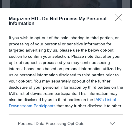
Magazine.HD -
Do Not Process My Personal
Information
If you wish to opt-out of the sale, sharing to third parties, or
processing of your personal or sensitive information for
targeted advertising by us, please use the below opt-out
Por fim, fechamos a lista com o histórico “O
section to confirm your selection. Please note that after your
Resgate do Soldado Ryan” (1998, Steven
opt-out request is processed you may continue seeing
interest-based ads based on personal information utilized by
Spielberg). O filme custou, pois, aproximadamente
us or personal information disclosed to third parties prior to
70 milhões de dólares.
your opt-out. You may separately opt-out of the further
disclosure of your personal information by third parties on the
Com a narrativa a decorrer durante a II Guerra
IAB’s list of downstream participants. This information may
Mundial, após o desembarque da Normandia, um
also be disclosed by us to third parties on the
IAB’s List of
grupo de soldados americanos tenta salvar o
Downstream Participants
that may further disclose it to other
soldado Ryan (Matt Damon) cujos companheiros
third parties.
foram mortos em combate e ele ficou perdido em
Personal Data Processing Opt Outs
França.