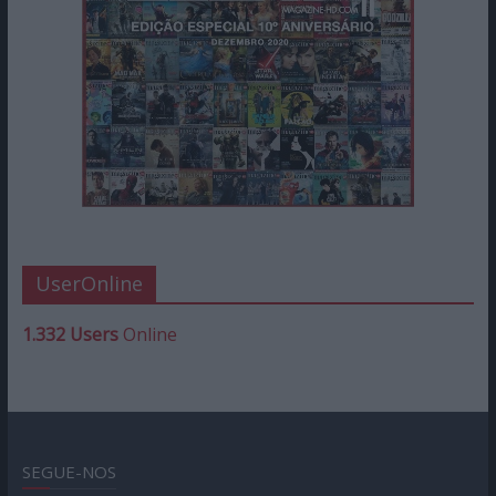
UserOnline
1.332 Users
Online
SEGUE-NOS