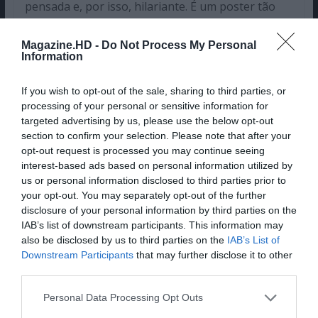
pensada e, por isso, hilariante. É um poster tão
mau que se torna bom ou, pelo menos,
maravilhosamente risível. Parabéns!
Magazine.HD -
Do Not Process My Personal
Information
[tps_footer]
Será que os cartazes de Cannes vão voltar para a
If you wish to opt-out of the sale, sharing to third parties, or
semana, ou a seleção semanal dos melhores
processing of your personal or sensitive information for
targeted advertising by us, please use the below opt-out
posters vai continuar sob o domínio dos
section to confirm your selection. Please note that after your
blockbusters de ficção-científica e dos melodramas
opt-out request is processed you may continue seeing
políticos da Netflix? Não percas!
interest-based ads based on personal information utilized by
us or personal information disclosed to third parties prior to
Pub
your opt-out. You may separately opt-out of the further
disclosure of your personal information by third parties on the
IAB’s list of downstream participants. This information may
also be disclosed by us to third parties on the
IAB’s List of
Downstream Participants
that may further disclose it to other
third parties.
Personal Data Processing Opt Outs