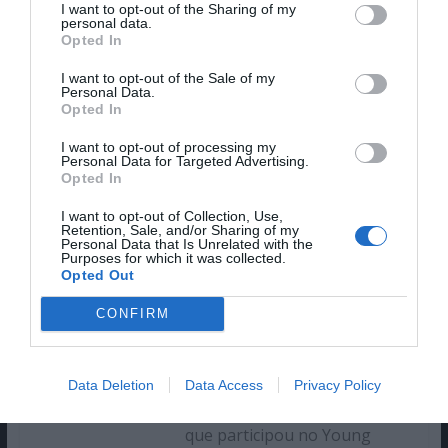
I want to opt-out of the Sharing of my
personal data.
Opted In
I want to opt-out of the Sale of my
Personal Data.
Opted In
[/tps_footer]
I want to opt-out of processing my
Personal Data for Targeted Advertising.
Opted In
I want to opt-out of Collection, Use,
Cláudio Alves
Retention, Sale, and/or Sharing of my
Personal Data that Is Unrelated with the
Purposes for which it was collected.
Opted Out
Licenciado em Teatro, ramo
Design de Cena, pela Escola
CONFIRM
Superior de Teatro e Cinema.
Ocasional figurinista,
apaixonado por escrita e
Data Deletion
Data Access
Privacy Policy
desenho. Um cinéfilo devoto
que participou no Young