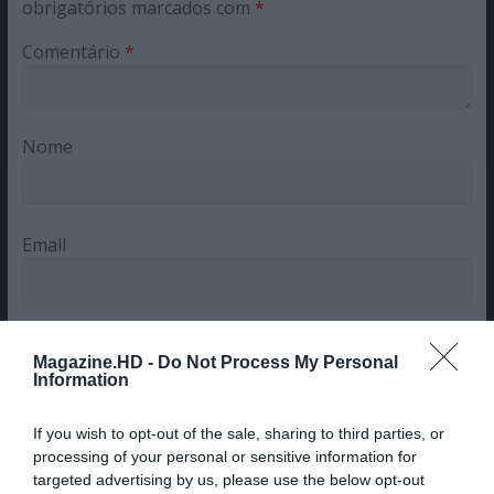
obrigatórios marcados com
*
Comentário
*
Nome
Email
Magazine.HD -
Do Not Process My Personal
Information
Guardar o meu nome, email e site neste navegador
para a próxima vez que eu comentar.
If you wish to opt-out of the sale, sharing to third parties, or
processing of your personal or sensitive information for
Sim, adicione-me à mailing list da Newsletter MHD
targeted advertising by us, please use the below opt-out