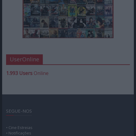
UserOnline
1.993 Users
Online
SEGUE-NOS
• Cine Estreias
• Notificações