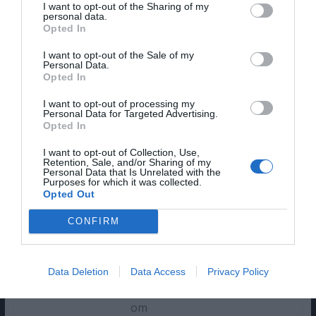
I want to opt-out of the Sharing of my
Estrutura de storytelling
personal data.
Atuações
Opted In
Ritmo
Relevância
I want to opt-out of the Sale of my
Personal Data.
Opted In
Cons
Ser minissérie
I want to opt-out of processing my
Personal Data for Targeted Advertising.
Redundante em alguns momentos
Opted In
I want to opt-out of Collection, Use,
Retention, Sale, and/or Sharing of my
Personal Data that Is Unrelated with the
Purposes for which it was collected.
Rafaela Teixeira
Opted Out
CONFIRM
Olá! Sou a Rafaela! Saibam
mais sobre mim em
http://beacons.ai/megacult.
Data Deletion
Data Access
Privacy Policy
rafasantosteixeira@hotmail.c
om