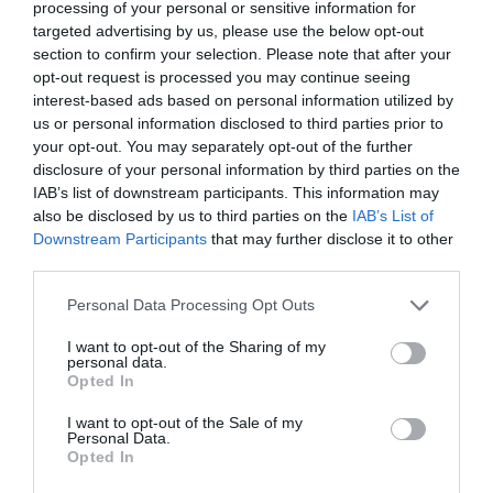
processing of your personal or sensitive information for
Entre as respostas certas, os vencedores são
targeted advertising by us, please use the below opt-out
selecionados de forma aleatória, sendo que só é
section to confirm your selection. Please note that after your
válida uma participação por pessoa.
opt-out request is processed you may continue seeing
No local de levantamento, é obrigatória a
interest-based ads based on personal information utilized by
apresentação física do documento de
identificação (pessoal e intransmissível). Não
us or personal information disclosed to third parties prior to
serão entregues convites com a apresentação da
your opt-out. You may separately opt-out of the further
identificação pessoal por outras pessoas.
disclosure of your personal information by third parties on the
As participações repetidas (com o mesmo e-mail)
IAB’s list of downstream participants. This information may
serão ANULADAS.
also be disclosed by us to third parties on the
IAB’s List of
As desistências de última hora às antestreias
Downstream Participants
that may further disclose it to other
serão penalizadas. Apenas deve concorrer quem
third parties.
sabe que poderá ir, pois o contrário prejudica
outros participantes que poderiam ter usufruído
Personal Data Processing Opt Outs
do prémio.
A lista dos vencedores será anunciada no
I want to opt-out of the Sharing of my
Facebook e publicada no nosso Site.
personal data.
Os vencedores serão contactados por e-mail.
Opted In
Salvo indicação expressa em contrário, os portes
de envio não estão incluídos.
I want to opt-out of the Sale of my
A participação neste passatempo pressupõe que
Personal Data.
o seu titular aceita lhe seja enviada a nossa
Opted In
Newsletter informativa e de aviso sobre outros