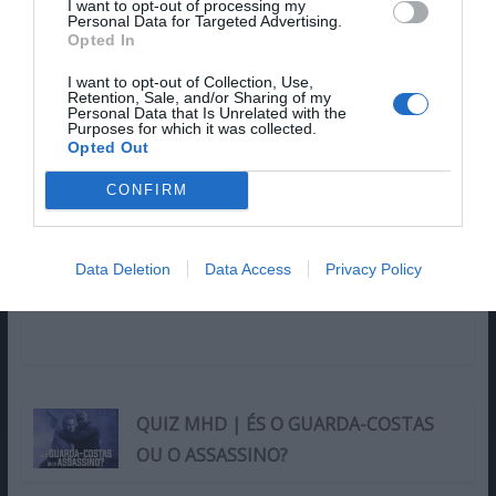
passatempos.
I want to opt-out of processing my
Personal Data for Targeted Advertising.
Opted In
I want to opt-out of Collection, Use,
Retention, Sale, and/or Sharing of my
Personal Data that Is Unrelated with the
Purposes for which it was collected.
Opted Out
Magazine.HD
CONFIRM
Data Deletion
Data Access
Privacy Policy
QUIZ MHD | ÉS O GUARDA-COSTAS
OU O ASSASSINO?