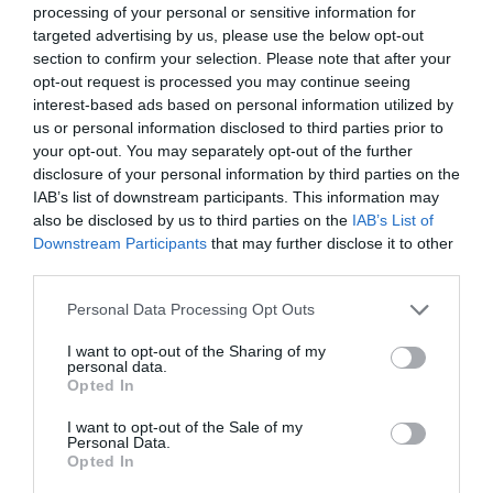
processing of your personal or sensitive information for
targeted advertising by us, please use the below opt-out
section to confirm your selection. Please note that after your
Spider-Man: Brand New Day, a crítica – Tom Holland consolida o
opt-out request is processed you may continue seeing
seu Peter Parker
interest-based ads based on personal information utilized by
us or personal information disclosed to third parties prior to
your opt-out. You may separately opt-out of the further
disclosure of your personal information by third parties on the
IAB’s list of downstream participants. This information may
also be disclosed by us to third parties on the
IAB’s List of
Downstream Participants
that may further disclose it to other
third parties.
Personal Data Processing Opt Outs
I want to opt-out of the Sharing of my
personal data.
O Misterioso Olhar do Flamingo, a Crítica | Um Campeão de
Opted In
Cannes chega a Portugal
I want to opt-out of the Sale of my
Personal Data.
Opted In