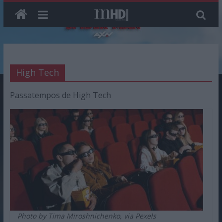
Skip
to
High Tech
content
Passatempos de High Tech
Photo by Tima Miroshnichenko, via Pexels