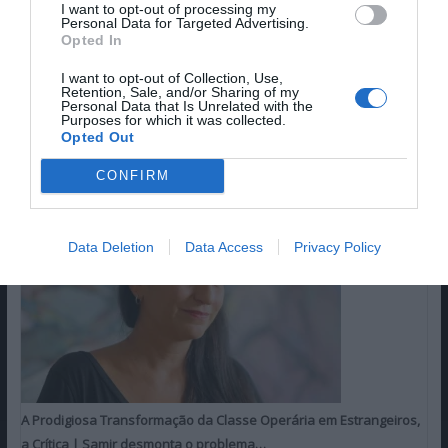
I want to opt-out of processing my
Personal Data for Targeted Advertising.
Opted In
I want to opt-out of Collection, Use,
Retention, Sale, and/or Sharing of my
Personal Data that Is Unrelated with the
Purposes for which it was collected.
Opted Out
Um Toque Familiar, a Crítica | Kathleen Chalfant é um espanto, um
CONFIRM
assombro, um milagre
Data Deletion
Data Access
Privacy Policy
A Prodigiosa Transformação da Classe Operária em Estrangeiros,
a Crítica | Samir desmonta o problema…