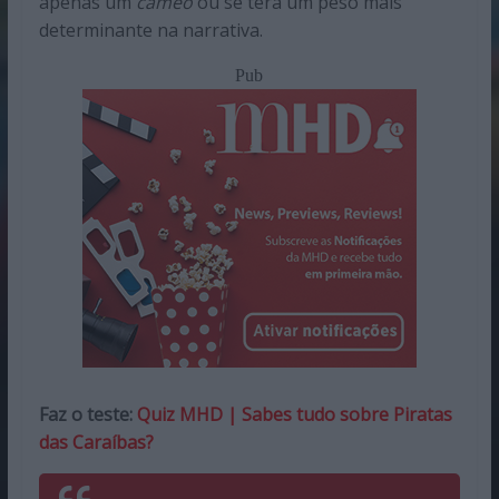
apenas um
cameo
ou se terá um peso mais
determinante na narrativa.
Pub
Faz o teste:
Quiz MHD | Sabes tudo sobre Piratas
das Caraíbas?