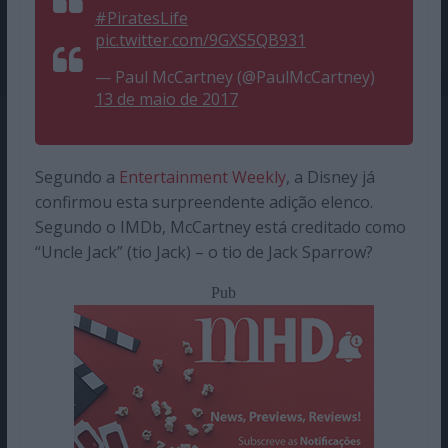
#PiratesLife
pic.twitter.com/9GXS5QB931
— Paul McCartney (@PaulMcCartney)
13 de maio de 2017
Segundo a
Entertainment Weekly
, a Disney já
confirmou esta surpreendente adição elenco.
Segundo o IMDb, McCartney está creditado como
“Uncle Jack” (tio Jack) – o tio de Jack Sparrow?
Pub