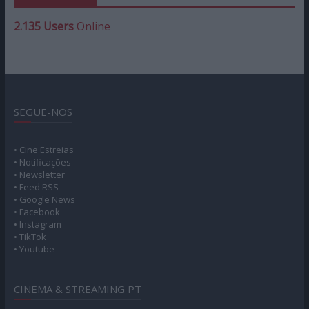
2.135 Users
Online
SEGUE-NOS
• Cine Estreias
• Notificações
• Newsletter
• Feed RSS
• Google News
• Facebook
• Instagram
• TikTok
• Youtube
CINEMA & STREAMING PT