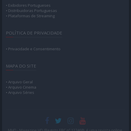
• Exibidores Portugueses
• Distribuidoras Portuguesas
• Plataformas de Streaming
POLÍTICA DE PRIVACIDADE
• Privacidade e Consentimento
MAPA DO SITE
• Arquivo Geral
• Arquivo Cinema
• Arquivo Séries
MHD - Magazine.HD (Registo ERC nº 127468), é uma revista online,