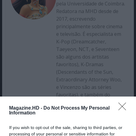
pela Universidade de Coimbra.
Redatora na MHD desde de
2017, escrevendo
principalmente sobre cinema
e televisão. É especialista em
K-Pop (Dreamcatcher,
Taeyeon, NCT, e Seventeen
são alguns dos artistas
favoritos), K-Dramas
(Descendants of the Sun,
Extraordinary Attorney Woo,
e Vincenzo são as séries
favoritas), e também do
mundo de Westeros (aka
Magazine.HD -
Do Not Process My Personal
Game of Thrones e House of
Information
the Dragon).
If you wish to opt-out of the sale, sharing to third parties, or
processing of your personal or sensitive information for