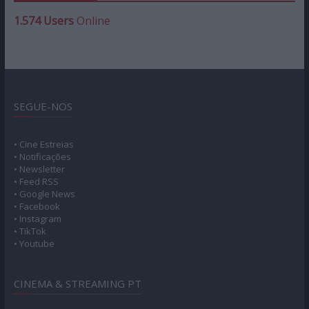
1.574 Users
Online
SEGUE-NOS
• Cine Estreias
• Notificações
• Newsletter
• Feed RSS
• Google News
• Facebook
• Instagram
• TikTok
• Youtube
CINEMA & STREAMING PT