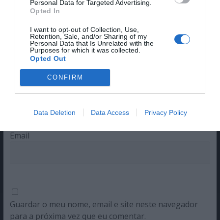
Personal Data for Targeted Advertising.
Opted In
O seu endereço de email não será publicado.
Campos
obrigatórios marcados com
*
I want to opt-out of Collection, Use,
Retention, Sale, and/or Sharing of my
Personal Data that Is Unrelated with the
Comentário
*
Purposes for which it was collected.
Opted Out
CONFIRM
Nome
Data Deletion
Data Access
Privacy Policy
Email
Guardar o meu nome, email e site neste navegador
para a próxima vez que eu comentar.