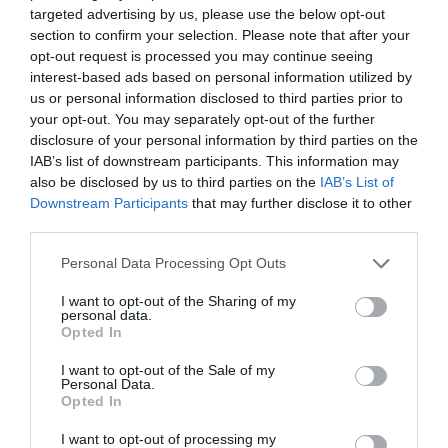
targeted advertising by us, please use the below opt-out
section to confirm your selection. Please note that after your
opt-out request is processed you may continue seeing
interest-based ads based on personal information utilized by
us or personal information disclosed to third parties prior to
your opt-out. You may separately opt-out of the further
FALECEU O MARIDO DE AUBREY
disclosure of your personal information by third parties on the
PLAZA (AGATHA ALL ALONG) AOS 47
IAB’s list of downstream participants. This information may
ANOS
also be disclosed by us to third parties on the
IAB’s List of
Downstream Participants
that may further disclose it to other
third parties.
ESTE FILME PREMIADO COM LIAM
Personal Data Processing Opt Outs
NEESON ESTÁ AGORA DISPONÍVEL
I want to opt-out of the Sharing of my
GRATUITAMENTE NO YOUTUBE
personal data.
Opted In
Share This Post:
I want to opt-out of the Sale of my
0
Personal Data.
Opted In
Deixe um comentário
I want to opt-out of processing my