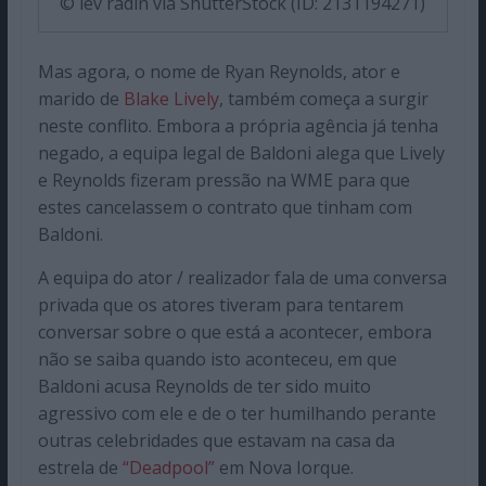
© lev radin via ShutterStock (ID: 2131194271)
Mas agora, o nome de Ryan Reynolds, ator e
marido de
Blake Lively
, também começa a surgir
neste conflito. Embora a própria agência já tenha
negado, a equipa legal de Baldoni alega que Lively
e Reynolds fizeram pressão na WME para que
estes cancelassem o contrato que tinham com
Baldoni.
A equipa do ator / realizador fala de uma conversa
privada que os atores tiveram para tentarem
conversar sobre o que está a acontecer, embora
não se saiba quando isto aconteceu, em que
Baldoni acusa Reynolds de ter sido muito
agressivo com ele e de o ter humilhando perante
outras celebridades que estavam na casa da
estrela de
“Deadpool”
em Nova Iorque.