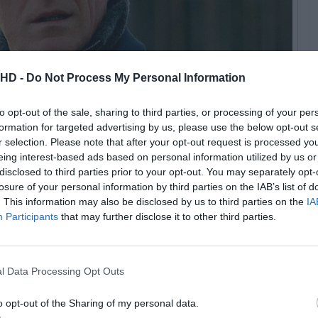
.HD -
Do Not Process My Personal Information
to opt-out of the sale, sharing to third parties, or processing of your per
formation for targeted advertising by us, please use the below opt-out s
r selection. Please note that after your opt-out request is processed y
through | Cr. Courtesy of Netflix © 2023
eing interest-based ads based on personal information utilized by us or
disclosed to third parties prior to your opt-out. You may separately opt-
losure of your personal information by third parties on the IAB’s list of
nova série baseada numa misteriosa investigação de
. This information may also be disclosed by us to third parties on the
IA
“Genombrottet”, é uma adaptação de Oskar Söderlund ao
Participants
that may further disclose it to other third parties.
 que acompanha a investigação de um duplo homicídio em
ia. O caso demorou 16 anos a ser resolvido, tendo sido
.
l Data Processing Opt Outs
m a participação de nomes como
Peter Eggers
, Mattias
o opt-out of the Sharing of my personal data.
Frumerie, Annika Hallin, Bahador Foladi e Julius