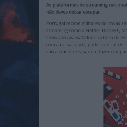
de
As plataformas de streaming nacionai
qualidade
não deves deixar escapar.
com
Portugal recebe milhares de novas sér
enfoque
streaming como a Netflix, Disney+, Ma
na
sensação avassaladora na hora de es
cultura
com a nossa ajuda, podes colocar de l
pop.
são as melhores para te fazer compan