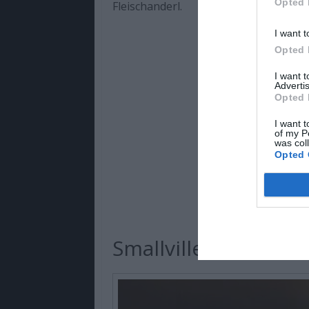
Opted 
Fleischanderl.
I want t
Opted 
I want 
Advertis
Opted 
I want t
of my P
was col
Opted 
Smallville (Max)