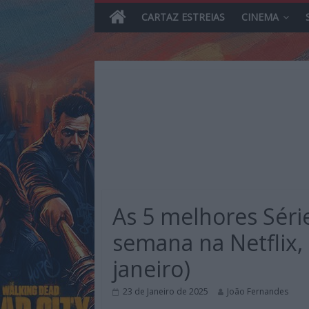
CARTAZ ESTREIAS
CINEMA
Skip
to
content
MHD
Magazine.HD
As 5 melhores Série
–
News,
semana na Netflix,
Reviews
janeiro)
e
Previews
23 de Janeiro de 2025
João Fernandes
sobre