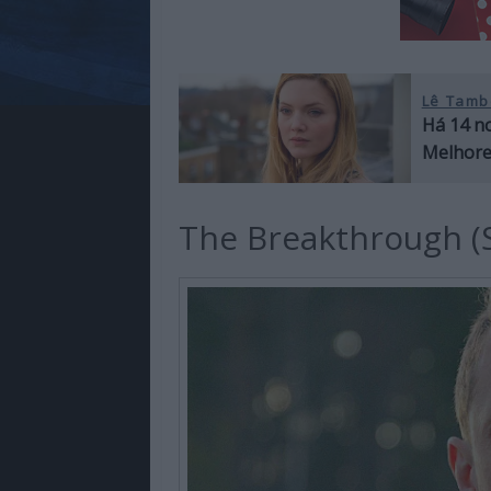
Lê Tamb
Há 14 no
Melhores
The Breakthrough (S