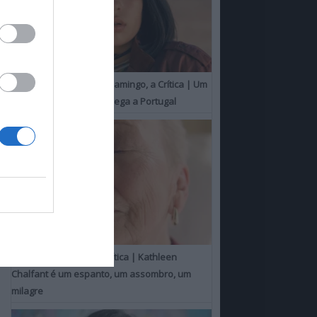
O Misterioso Olhar do Flamingo, a Crítica | Um
Campeão de Cannes chega a Portugal
Um Toque Familiar, a Crítica | Kathleen
Chalfant é um espanto, um assombro, um
milagre