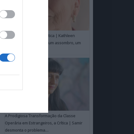
Um Toque Familiar, a Crítica | Kathleen
Chalfant é um espanto, um assombro, um
milagre
A Prodigiosa Transformação da Classe
Operária em Estrangeiros, a Crítica | Samir
desmonta o problema…