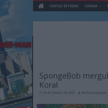
CARTAZ ESTREIAS
CINEMA
Skip
to
content
MHD
Magazine.HD
SpongeBob mergul
–
News,
Koral
Reviews
e
26 de Outubro de 2021
Marta Kong Nunes
Previews
sobre