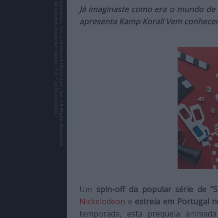
de
Já imaginaste como era o mundo de 
qualidade
apresenta Kamp Koral! Vem conhecer
com
enfoque
na
cultura
pop.
Um
spin-off da popular série de 
Nickelodeon
e
estreia em Portugal 
temporada, esta prequela animad