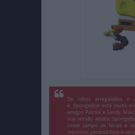
De olhos arregalados e 
é, SpongeBob está muito en
amigos Patrick e Sandy. Mai
sua versão adulta, SpongeB
neste campo de férias e n
marinhos pardos)! Este é um 