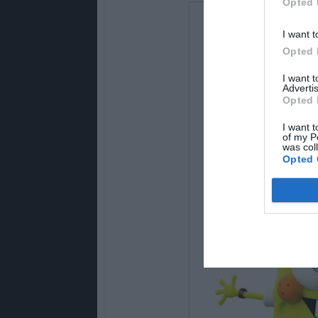
Opted 
I want t
Opted 
I want 
Advertis
Opted 
I want t
of my P
was col
Opted 