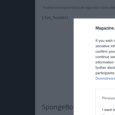
*A série será transmitida de segunda a sexta-fe
[/tps_header]
Magazine
If you wish 
sensitive in
confirm you
continue se
information 
further disc
participants
Downstream 
Persona
SpongeBob SquarePants
I want t