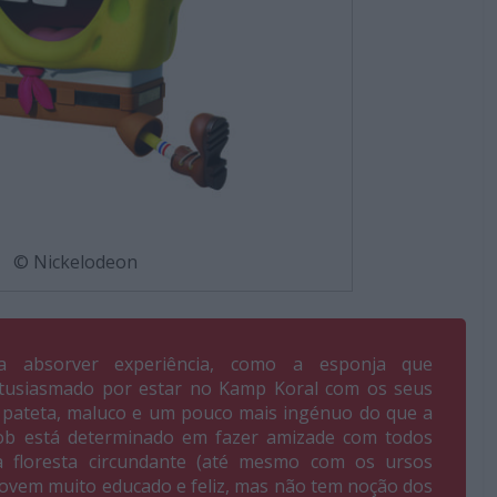
© Nickelodeon
a absorver experiência, como a esponja que
tusiasmado por estar no Kamp Koral com os seus
s pateta, maluco e um pouco mais ingénuo do que a
ob está determinado em fazer amizade com todos
a floresta circundante (até mesmo com os ursos
jovem muito educado e feliz, mas não tem noção dos