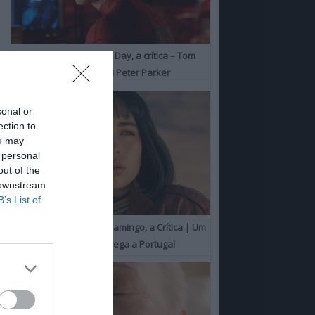
Spider-Man: Brand New Day, a crítica – Tom
Holland consolida o seu Peter Parker
sonal or
ection to
ou may
 personal
out of the
 downstream
B’s List of
O Misterioso Olhar do Flamingo, a Crítica | Um
Campeão de Cannes chega a Portugal