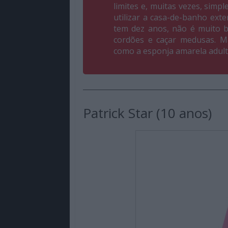
limites e, muitas vezes, sim
utilizar a casa-de-banho ext
tem dez anos, não é muito b
cordões e caçar medusas. M
como a esponja amarela adul
Patrick Star (10 anos)