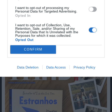
I want to opt-out of processing my
Personal Data for Targeted Advertising.
Guardar o meu nome, email e site neste navegador
Opted In
para a próxima vez que eu comentar.
I want to opt-out of Collection, Use,
Sim, adicione-me à mailing list da Newsletter MHD
Retention, Sale, and/or Sharing of my
Personal Data that Is Unrelated with the
Purposes for which it was collected.
Opted Out
CONFIRM
Data Deletion
Data Access
Privacy Policy