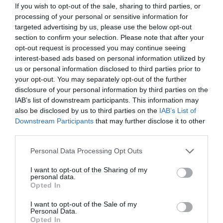
Share This Post:
0
If you wish to opt-out of the sale, sharing to third parties, or
processing of your personal or sensitive information for
targeted advertising by us, please use the below opt-out
Deixe um comentário
section to confirm your selection. Please note that after your
opt-out request is processed you may continue seeing
O seu endereço de email não será publicado.
Campos
interest-based ads based on personal information utilized by
us or personal information disclosed to third parties prior to
obrigatórios marcados com
*
your opt-out. You may separately opt-out of the further
Comentário
*
disclosure of your personal information by third parties on the
IAB’s list of downstream participants. This information may
also be disclosed by us to third parties on the
IAB’s List of
Downstream Participants
that may further disclose it to other
third parties.
Nome
Personal Data Processing Opt Outs
I want to opt-out of the Sharing of my
Email
personal data.
Opted In
I want to opt-out of the Sale of my
Personal Data.
Opted In