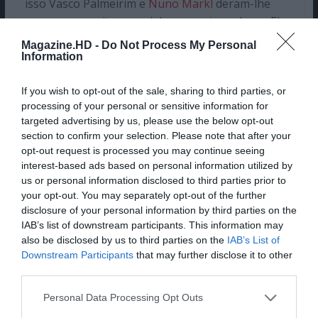
isso Vasco Palmeirim e
Nuno Markl
deram-lhe
uma prova muito especial para o ator relaxar. Ele
só tinha de estar a ouvir os sons de animais e
Magazine.HD -
Do Not Process My Personal
contá-los, mas também precisa de estar atento à
Information
voz humana no meio desses sons.
If you wish to opt-out of the sale, sharing to third parties, or
Lê Também:
processing of your personal or sensitive information for
Taskmaster Portugal | Os
targeted advertising by us, please use the below opt-out
melhores momentos do
section to confirm your selection. Please note that after your
opt-out request is processed you may continue seeing
programa da RTP
interest-based ads based on personal information utilized by
us or personal information disclosed to third parties prior to
Mas, o resultado final não parece ter sido o mais
your opt-out. You may separately opt-out of the further
disclosure of your personal information by third parties on the
zen.
IAB’s list of downstream participants. This information may
also be disclosed by us to third parties on the
IAB’s List of
Pub
Downstream Participants
that may further disclose it to other
third parties.
Personal Data Processing Opt Outs