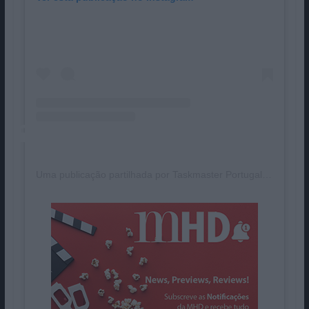
Uma publicação partilhada por Taskmaster Portugal (@taskmasterpt)
Pub