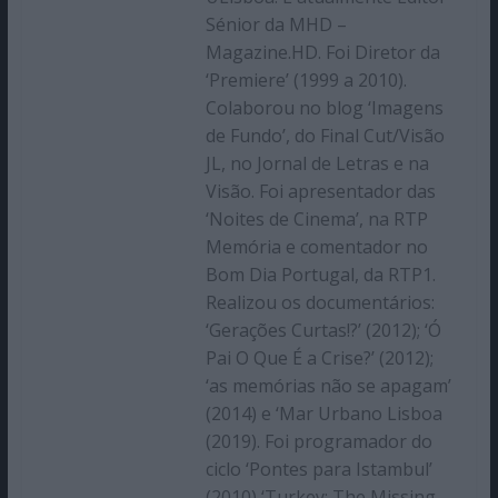
Sénior da MHD –
Magazine.HD. Foi Diretor da
‘Premiere’ (1999 a 2010).
Colaborou no blog ‘Imagens
de Fundo’, do Final Cut/Visão
JL, no Jornal de Letras e na
Visão. Foi apresentador das
‘Noites de Cinema’, na RTP
Memória e comentador no
Bom Dia Portugal, da RTP1.
Realizou os documentários:
‘Gerações Curtas!?’ (2012); ‘Ó
Pai O Que É a Crise?’ (2012);
‘as memórias não se apagam’
(2014) e ‘Mar Urbano Lisboa
(2019). Foi programador do
ciclo ‘Pontes para Istambul’
(2010),‘Turkey: The Missing