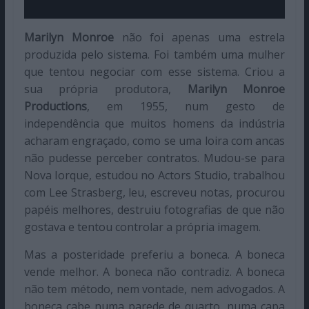
Marilyn Monroe
não foi apenas uma estrela
produzida pelo sistema. Foi também uma mulher
que tentou negociar com esse sistema. Criou a
sua própria produtora,
Marilyn Monroe
Productions
, em 1955, num gesto de
independência que muitos homens da indústria
acharam engraçado, como se uma loira com ancas
não pudesse perceber contratos. Mudou-se para
Nova Iorque, estudou no Actors Studio, trabalhou
com Lee Strasberg, leu, escreveu notas, procurou
papéis melhores, destruiu fotografias de que não
gostava e tentou controlar a própria imagem.
Mas a posteridade preferiu a boneca. A boneca
vende melhor. A boneca não contradiz. A boneca
não tem método, nem vontade, nem advogados. A
boneca cabe numa parede de quarto, numa capa