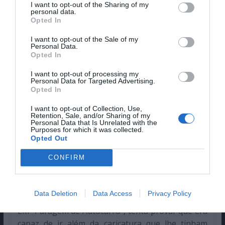
I want to opt-out of the Sharing of my
personal data.
Opted In
I want to opt-out of the Sale of my
Personal Data.
Em
“Como Casar com um Milionário”
, joga com
Opted In
Lauren Bacall
e
Betty Grable
numa máquina de
I want to opt-out of processing my
comédia feminina muito mais sofisticada do que a
Personal Data for Targeted Advertising.
memória popular costuma admitir. Em
“Niagara”,
Opted In
é
desejo, perigo e cinema negro em estado
I want to opt-out of Collection, Use,
incandescente. Em “O Pecado Mora ao Lado”,
Retention, Sale, and/or Sharing of my
Personal Data that Is Unrelated with the
transforma uma cena de ventilação urbana — o
Purposes for which it was collected.
Opted Out
vestido branco, a grelha do metro, a fotografia
que toda a gente conhece mesmo sem ter visto o
CONFIRM
filme e que, na verdade, é sobretudo uma imagem
promocional que engoliu a própria obra — num
dos ícones visuais mais poderosos do século XX.
Data Deletion
Data Access
Privacy Policy
Em “Paragem de Autocarro”, tenta provar que era
capaz de ir além da caricatura que lhe tinham