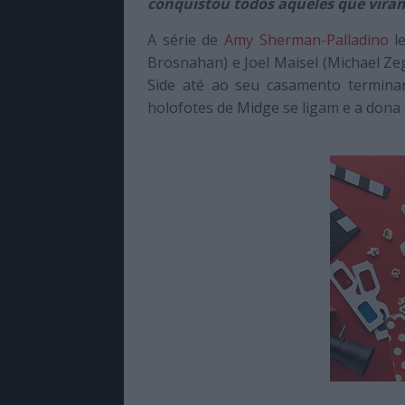
conquistou todos aqueles que viram
de
qualidade
A série de
Amy Sherman-Palladino
le
com
Brosnahan) e Joel Maisel (Michael Ze
enfoque
Side até ao seu casamento termina
na
holofotes de Midge se ligam e a dona 
cultura
pop.