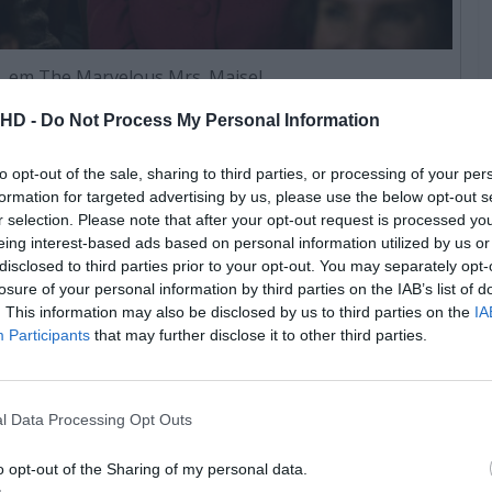
, em The Marvelous Mrs. Maisel
.HD -
Do Not Process My Personal Information
 consegue fazer o público rir num estalar de dedos,
iálogos rápidos, cheios de sarcasmo e comentários
to opt-out of the sale, sharing to third parties, or processing of your per
formation for targeted advertising by us, please use the below opt-out s
do os seus ideais e o visual de alta classe. É impossível
r selection. Please note that after your opt-out request is processed y
s um momento de stand-up. Brosnahan é tão convincente
eing interest-based ads based on personal information utilized by us or
sar. É difícil esquecer a sua apresentação, que encerra a
disclosed to third parties prior to your opt-out. You may separately opt-
scurar que se trata de uma atriz a representar e não de
losure of your personal information by third parties on the IAB’s list of
 momento no qual Abe descobre a nova carreira de
. This information may also be disclosed by us to third parties on the
IA
Participants
that may further disclose it to other third parties.
 deixando os nervos fluírem através das suas palavras,
 momento espontâneo. A naturalidade das suas falas, as
ia a situações momentâneas e os risos que deixa escapar
úblico, levam-nos a acreditar que estamos a ver um
l Data Processing Opt Outs
o opt-out of the Sharing of my personal data.