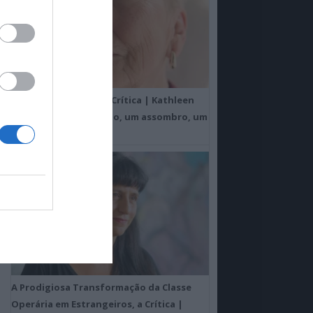
Um Toque Familiar, a Crítica | Kathleen
Chalfant é um espanto, um assombro, um
milagre
A Prodigiosa Transformação da Classe
Operária em Estrangeiros, a Crítica |