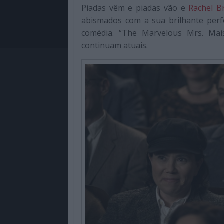
Piadas vêm e piadas vão e
Rachel B
abismados com a sua brilhante per
comédia. “The Marvelous Mrs. Mai
continuam atuais.