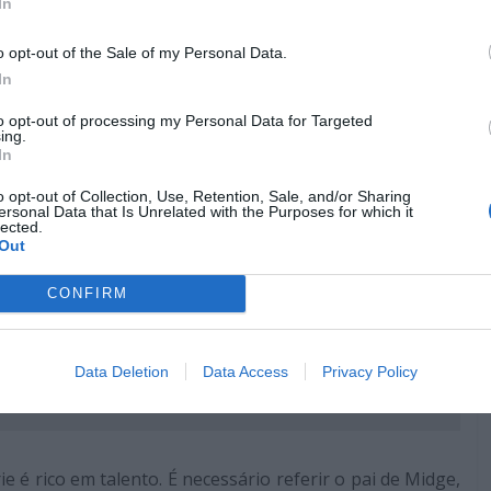
Pub
In
o opt-out of the Sale of my Personal Data.
In
to opt-out of processing my Personal Data for Targeted
ing.
In
o opt-out of Collection, Use, Retention, Sale, and/or Sharing
ersonal Data that Is Unrelated with the Purposes for which it
lected.
Out
CONFIRM
bém:
Data Deletion
Data Access
Privacy Policy
a não perder no Amazon Prime Video em maio
e é rico em talento. É necessário referir o pai de Midge,