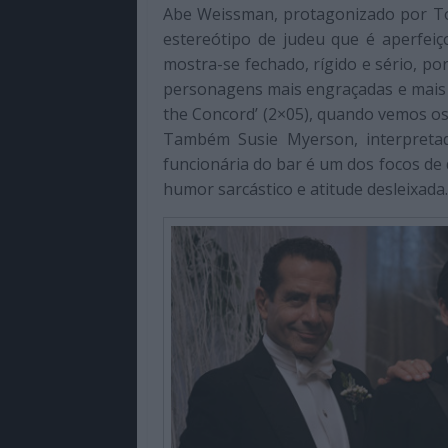
Abe Weissman, protagonizado por T
estereótipo de judeu que é aperfeiç
mostra-se fechado, rígido e sério, p
personagens mais engraçadas e mais s
the Concord’ (2×05), quando vemos os 
Também Susie Myerson, interpretad
funcionária do bar é um dos focos de
humor sarcástico e atitude desleixada.