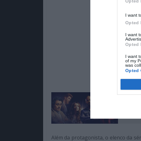
Opted 
I want t
Opted 
I want 
Advertis
Opted 
I want t
of my P
was col
Opted 
Lê Tam
Séries 
Além da protagonista, o elenco da séri