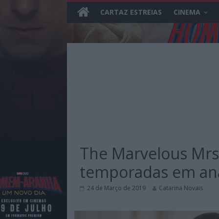
CARTAZ ESTREIAS
CINEMA
Skip
to
content
MHD
Magazine.HD
The Marvelous Mrs.
–
News,
temporadas em aná
Reviews
e
24 de Março de 2019
Catarina Novais
Previews
sobre