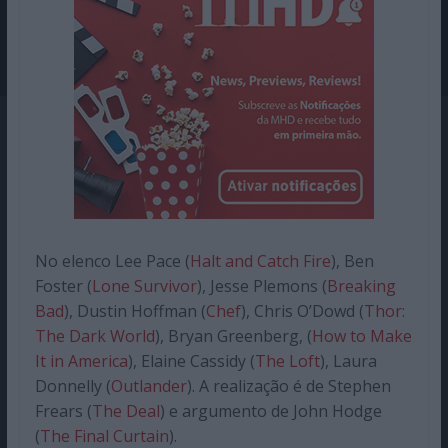
No elenco Lee Pace (
Halt and Catch Fire
), Ben
Foster (
Lone Survivor
), Jesse Plemons (
Breaking
Bad
), Dustin Hoffman (
Chef
), Chris O’Dowd (
Thor:
The Dark World
), Bryan Greenberg, (
How to Make
It in America
), Elaine Cassidy (
The Loft
), Laura
Donnelly (
Outlander
). A realização é de Stephen
Frears (
The Deal
) e argumento de John Hodge
(
The Final Curtain
).