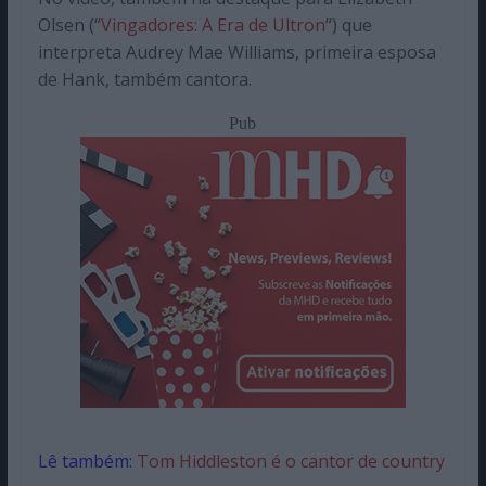
Olsen (“
Vingadores: A Era de Ultron
“) que
interpreta Audrey Mae Williams, primeira esposa
de Hank, também cantora.
Pub
Lê também:
Tom Hiddleston é o cantor de country