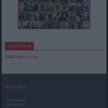
UserOnline
2.042 Users
Online
SEGUE-NOS
• Cine Estreias
• Notificações