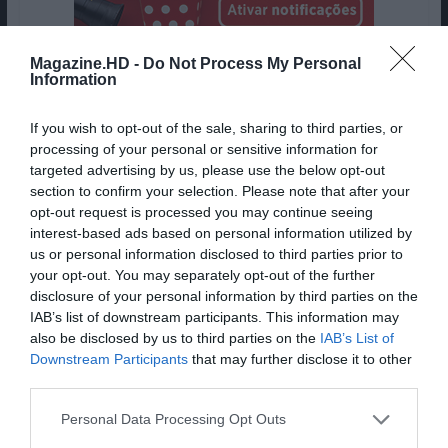
Magazine.HD -
Do Not Process My Personal
Information
Conclusão
If you wish to opt-out of the sale, sharing to third parties, or
“Toy Story 5” consegue provar que estes
processing of your personal or sensitive information for
filmes ainda devem continuar a existir ao
targeted advertising by us, please use the below opt-out
trazer temas atuais de uma forma
section to confirm your selection. Please note that after your
opt-out request is processed you may continue seeing
inesperada, com a mistura de humor e
interest-based ads based on personal information utilized by
emoção a que a saga já nos habituou.
us or personal information disclosed to third parties prior to
your opt-out. You may separately opt-out of the further
Pub
disclosure of your personal information by third parties on the
IAB’s list of downstream participants. This information may
also be disclosed by us to third parties on the
IAB’s List of
Downstream Participants
that may further disclose it to other
third parties.
Personal Data Processing Opt Outs