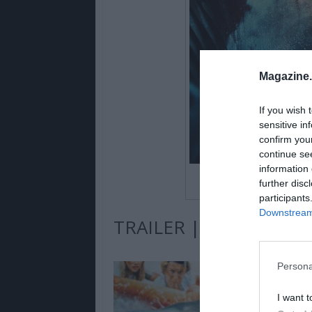
Magazine
If you wish 
sensitive in
confirm you
continue se
information 
further disc
participants
Downstream 
TRAILER | ELE ESTÁ À
Persona
I want t