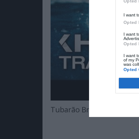
Opted 
I want t
Opted 
I want 
Advertis
Opted 
I want t
of my P
was col
Opted 
Tubarão Branco | 2 de s