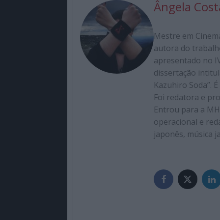
Ângela Cost
Mestre em Cinema 
autora do trabalh
apresentado no IV
dissertação intit
Kazuhiro Soda”. É
Foi redatora e pr
Entrou para a MH
operacional e red
japonês, música j