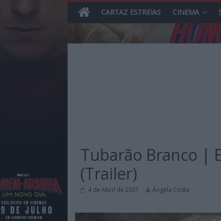
CARTAZ ESTREIAS
CINEMA
Skip
to
content
MHD
Magazine.HD
Tubarão Branco | E
–
News,
(Trailer)
Reviews
e
4 de Abril de 2021
Ângela Costa
Previews
sobre