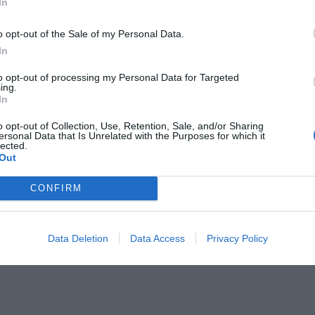
In
o opt-out of the Sale of my Personal Data.
In
to opt-out of processing my Personal Data for Targeted
ing.
In
o opt-out of Collection, Use, Retention, Sale, and/or Sharing
ersonal Data that Is Unrelated with the Purposes for which it
lected.
Out
CONFIRM
Data Deletion
Data Access
Privacy Policy
etembro de 2021 nos cinemas