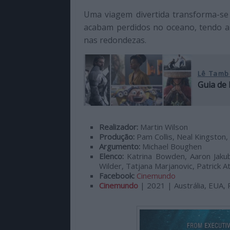
de
Uma viagem divertida transforma-s
qualidade
acabam perdidos no oceano, tendo 
com
nas redondezas.
enfoque
na
cultura
Lê Tamb
pop.
Guia de 
Realizador:
Martin Wilson
Produção:
Pam Collis, Neal Kingston
Argumento:
Michael Boughen
Elenco:
Katrina Bowden, Aaron Jakub
Wilder, Tatjana Marjanovic, Patrick A
Facebook:
Cinemundo
Cinemundo
| 2021 | Austrália, EUA, 