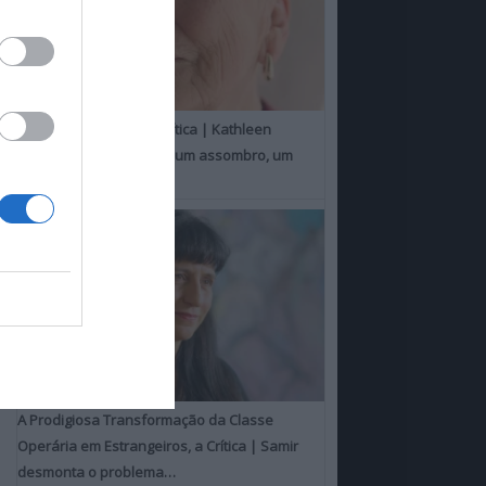
Um Toque Familiar, a Crítica | Kathleen
Chalfant é um espanto, um assombro, um
milagre
A Prodigiosa Transformação da Classe
Operária em Estrangeiros, a Crítica | Samir
desmonta o problema…