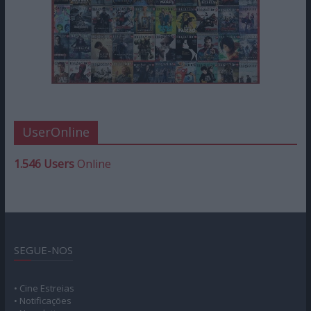
UserOnline
1.546 Users
Online
SEGUE-NOS
• Cine Estreias
• Notificações