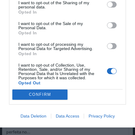
I want to opt-out of the Sharing of my
personal data.
Opted In
I want to opt-out of the Sale of my
Personal Data.
Opted In
Alley Cats, Primeiras Impressões | Ricky Gervais e o destino dos
I want to opt-out of processing my
Personal Data for Targeted Advertising.
gatos na Netflix Portugal
Opted In
I want to opt-out of Collection, Use,
Retention, Sale, and/or Sharing of my
Personal Data that Is Unrelated with the
Purposes for which it was collected.
Opted Out
CONFIRM
Data Deletion
Data Access
Privacy Policy
I Want Your Sex, a Crítica: Olivia Wilde e Cooper Hoofman, a dupla
perfeita no…