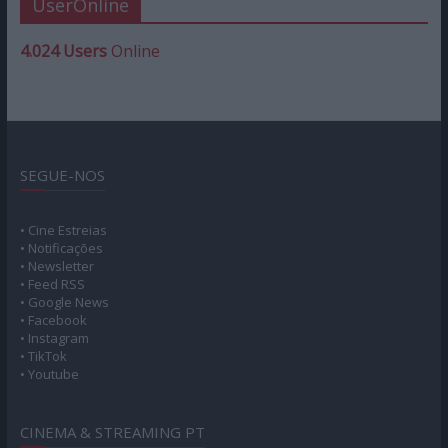
UserOnline
4.024 Users
Online
SEGUE-NOS
• Cine Estreias
• Notificações
• Newsletter
• Feed RSS
• Google News
• Facebook
• Instagram
• TikTok
• Youtube
CINEMA & STREAMING PT