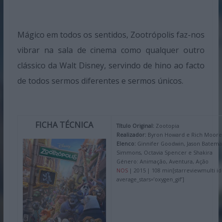
Mágico em todos os sentidos, Zootrópolis faz-nos
vibrar na sala de cinema como qualquer outro
clássico da Walt Disney, servindo de hino ao facto
de todos sermos diferentes e sermos únicos.
FICHA TÉCNICA
Título Original:
Zootopia
Realizador:
Byron Howard e Rich Moore
Elenco:
Ginnifer Goodwin, Jason Bateman, 
Simmons, Octavia Spencer e Shakira
Género: Animação, Aventura, Ação
NOS
| 2015 | 108 min
[starreviewmulti id
average_stars=’oxygen_gif’]