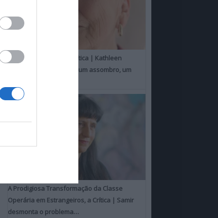
Um Toque Familiar, a Crítica | Kathleen
Chalfant é um espanto, um assombro, um
milagre
A Prodigiosa Transformação da Classe
Operária em Estrangeiros, a Crítica | Samir
desmonta o problema…