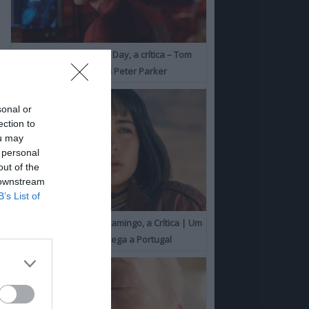
Spider-Man: Brand New Day, a crítica – Tom
Holland consolida o seu Peter Parker
sonal or
ection to
ou may
 personal
out of the
 downstream
B’s List of
O Misterioso Olhar do Flamingo, a Crítica | Um
Campeão de Cannes chega a Portugal