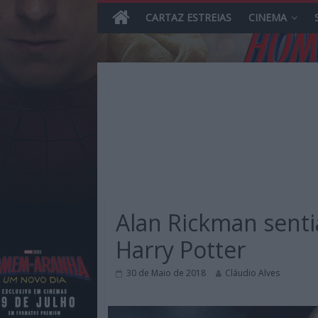
CARTAZ ESTREIAS
CINEMA
Skip
to
content
MHD
Magazine.HD
Alan Rickman senti
–
News,
Harry Potter
Reviews
e
30 de Maio de 2018
Cláudio Alves
Previews
sobre