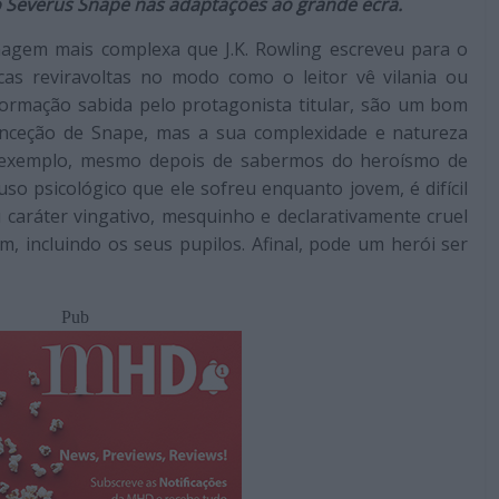
o Severus Snape nas adaptações ao grande ecrã.
nagem mais complexa que J.K. Rowling escreveu para o
icas reviravoltas no modo como o leitor vê vilania ou
ormação sabida pelo protagonista titular, são um bom
onceção de Snape, mas a sua complexidade e natureza
or exemplo, mesmo depois de sabermos do heroísmo de
o psicológico que ele sofreu enquanto jovem, é difícil
 caráter vingativo, mesquinho e declarativamente cruel
, incluindo os seus pupilos. Afinal, pode um herói ser
Pub