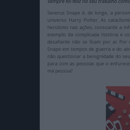
sempre foi feliz no seu trabalho com
de
qualidade
Severus Snape é, de longe, a perso
com
universo Harry Potter. As cataclísm
enfoque
heroísmo nas ações, consoante a inf
na
exemplo da complicada história e c
cultura
desafiante não se ficam por aí. P
pop.
Snape em tempos de guerra e do abus
não questionar a benignidade do seu
para com as pessoas que o enfurecem
má pessoa?