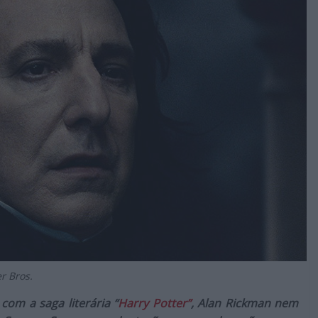
r Bros.
om a saga literária “
Harry Potter”
, Alan Rickman nem