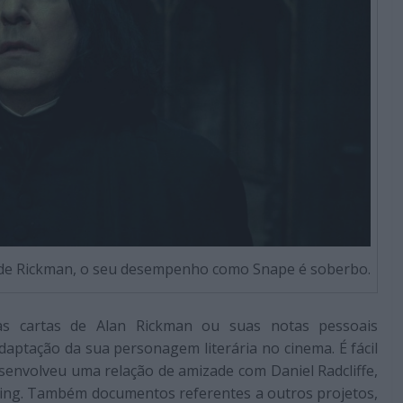
de Rickman, o seu desempenho como Snape é soberbo.
as cartas de Alan Rickman ou suas notas pessoais
aptação da sua personagem literária no cinema. É fácil
senvolveu uma relação de amizade com Daniel Radcliffe,
wling. Também documentos referentes a outros projetos,