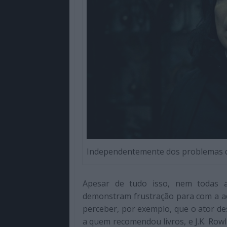
Independentemente dos problemas 
Apesar de tudo isso, nem todas 
demonstram frustração para com a ad
perceber, por exemplo, que o ator de
a quem recomendou livros, e J.K. Ro