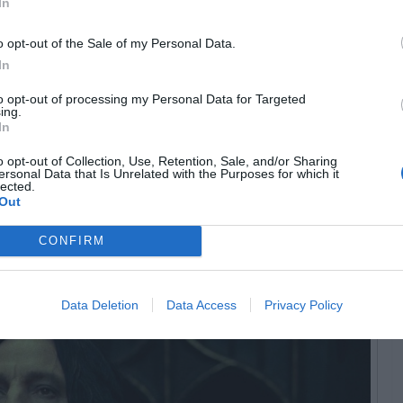
In
ém:
o opt-out of the Sale of my Personal Data.
s que (provavelmente) não sabias sobre J.K.Rowling
In
to opt-out of processing my Personal Data for Targeted
ing.
In
man com o realizador dos últimos quatro filmes da saga
te difícil. Aquando das filmagens de “Harry Potter e o
o opt-out of Collection, Use, Retention, Sale, and/or Sharing
ersonal Data that Is Unrelated with the Purposes for which it
 da série, o ator escreveu uma nota intitulada “Dentro da
lected.
ime frustração para com o trabalho do realizador e o
Out
eocupações enquanto intérprete. Nas palavras de Alan
CONFIRM
 tivesse decidido que isto não é importante no grande
as o apelo à audiência adolescente.”
Data Deletion
Data Access
Privacy Policy