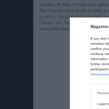
privados de Alan Rickman que, após 
Neil Pearson Rare Books e estão a s
produtor David Heyman agradece a co
Câmara dos Segredos”, admitindo que
Magazine
uma parte integral dos filmes.
If you wish 
sensitive in
confirm you
continue se
information 
further disc
participants
Downstream 
Persona
I want t