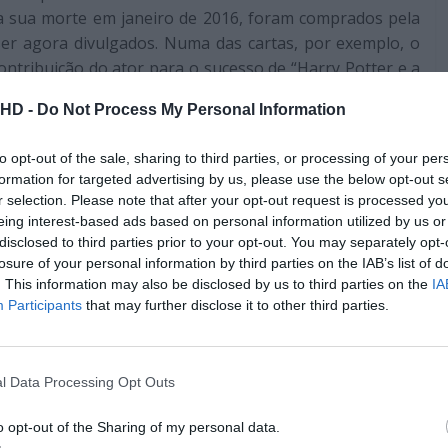
a sua morte em janeiro de 2016, foram comprados pela
er agora divulgados. Numa das cartas, por exemplo, o
ntribuição do ator para o sucesso de “Harry Potter e a
, apesar das frustrações do ator, ele era brilhante e
.HD -
Do Not Process My Personal Information
to opt-out of the sale, sharing to third parties, or processing of your per
Pub
formation for targeted advertising by us, please use the below opt-out s
r selection. Please note that after your opt-out request is processed y
eing interest-based ads based on personal information utilized by us or
disclosed to third parties prior to your opt-out. You may separately opt-
losure of your personal information by third parties on the IAB’s list of
. This information may also be disclosed by us to third parties on the
IA
Participants
that may further disclose it to other third parties.
l Data Processing Opt Outs
o opt-out of the Sharing of my personal data.