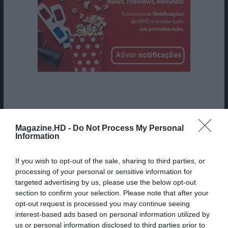
Ana Inês Carvalho
Magazine.HD -
Do Not Process My Personal
Information
Licenciada em História de Arte
If you wish to opt-out of the sale, sharing to third parties, or
pela Universidade de Coimbra.
processing of your personal or sensitive information for
Redatora na MHD desde de
targeted advertising by us, please use the below opt-out
section to confirm your selection. Please note that after your
2017, escrevendo
opt-out request is processed you may continue seeing
principalmente sobre cinema
interest-based ads based on personal information utilized by
e televisão. É especialista em
us or personal information disclosed to third parties prior to