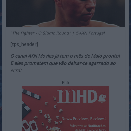
"The Fighter - O último Round" | ©AXN Portugal
[tps_header]
O canal AXN Movies já tem o mês de Maio pronto!
E eles prometem que vão deixar-te agarrado ao
ecrã!
Pub