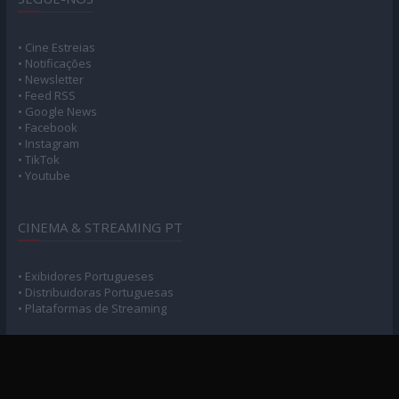
• Cine Estreias
• Notificações
• Newsletter
• Feed RSS
• Google News
• Facebook
• Instagram
• TikTok
• Youtube
CINEMA & STREAMING PT
• Exibidores Portugueses
• Distribuidoras Portuguesas
• Plataformas de Streaming
POLÍTICA DE PRIVACIDADE