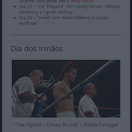
Licorne” com Jamie Bell e
Andy Serkis
Dia 22 – “Cor Púrpura” com Danny Glover, Whoopi
Goldberg e Oprah Winfrey
Dia 29 – “Hook” com Robin Williams e Dustin
Hoffman
Dia dos Irmãos
“The Fighter – Último Round” | ©AXN Portugal