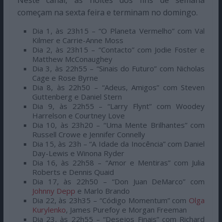
começam na sexta feira e terminam no domingo.
Dia 1, às 23h15 – “O Planeta Vermelho” com Val
Kilmer e Carrie-Anne Moss
Dia 2, às 23h15 – “Contacto” com Jodie Foster e
Matthew McConaughey
Dia 3, às 22h55 – “Sinais do Futuro” com Nicholas
Cage e Rose Byrne
Dia 8, às 22h50 – “Adeus, Amigos” com Steven
Guttenberg e Daniel Stern
Dia 9, às 22h55 – “Larry Flynt” com Woodey
Harrelson e Courtney Love
Dia 10, às 23h20 – “Uma Mente Brilhantes” com
Russell Crowe e Jennifer Connelly
Dia 15, às 23h – “A Idade da Inocência” com Daniel
Day-Lewis e Winona Ryder
Dia 16, às 22h58 – “Amor e Mentiras” com Julia
Roberts e Dennis Quaid
Dia 17, às 22h50 – “Don Juan DeMarco” com
Johnny Depp
e Marlo Brando
Dia 22, às 23h35 – “Código Momentum” com
Olga
Kurylenko
, James Purefoy e Morgan Freeman
Dia 23, às 22h55 – “Desejos Finais” com Richard