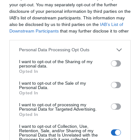
K-Pop (Dreamcatcher,
your opt-out. You may separately opt-out of the further
Taeyeon, NCT, e Seventeen
disclosure of your personal information by third parties on the
são alguns dos artistas
IAB’s list of downstream participants. This information may
also be disclosed by us to third parties on the
IAB’s List of
favoritos), K-Dramas
Downstream Participants
that may further disclose it to other
(Descendants of the Sun,
third parties.
Extraordinary Attorney Woo,
e Vincenzo são as séries
Personal Data Processing Opt Outs
favoritas), e também do
I want to opt-out of the Sharing of my
mundo de Westeros (aka
personal data.
Opted In
Game of Thrones e House of
the Dragon).
I want to opt-out of the Sale of my
Personal Data.
Opted In
I want to opt-out of processing my
Personal Data for Targeted Advertising.
Opted In
I want to opt-out of Collection, Use,
Retention, Sale, and/or Sharing of my
Personal Data that Is Unrelated with the
NICKELODEON APRESENTA BEST
Purposes for which it was collected.