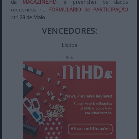
da
MAGAZINE.HD
,
e preencher os dados
requeridos no
FORMULÁRIO de PARTICIPAÇÃO
até
28 de Maio
.
VENCEDORES
:
Lisboa
Pub