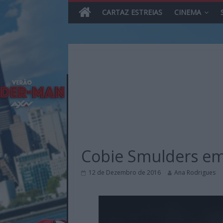
CARTAZ ESTREIAS
CINEMA
Skip
to
content
MHD
Magazine.HD
Cobie Smulders em 
–
News,
12 de Dezembro de 2016
Ana Rodrigues
Reviews
e
Previews
sobre