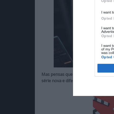
Opted 
I want t
Opted 
I want 
Advertis
Opted 
I want t
of my P
was col
Opted 
Mas pensas que serias capaz de voltar
série nova e diferente?