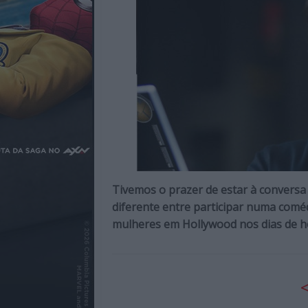
Cinema,
TV,
Streamimg,
Gaming,
Tecnologia,
Internet,
Música,
Livros
e
dum
modo
geral
Tivemos o prazer de estar à convers
sobre
diferente entre participar numa coméd
a
mulheres em Hollywood nos dias de h
atualidade
e
tendências
do
entretenimento