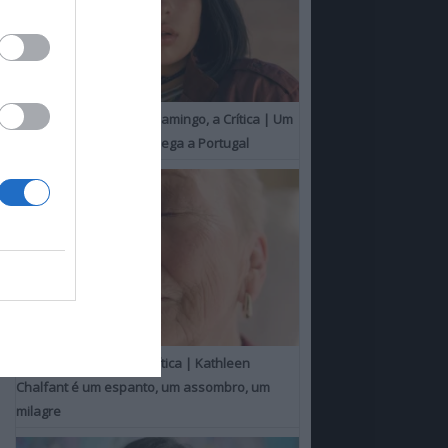
O Misterioso Olhar do Flamingo, a Crítica | Um
Campeão de Cannes chega a Portugal
Um Toque Familiar, a Crítica | Kathleen
Chalfant é um espanto, um assombro, um
milagre