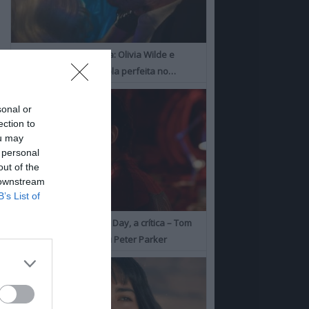
I Want Your Sex, a Crítica: Olivia Wilde e
Cooper Hoofman, a dupla perfeita no…
sonal or
ection to
ou may
 personal
out of the
 downstream
B’s List of
Spider-Man: Brand New Day, a crítica – Tom
Holland consolida o seu Peter Parker