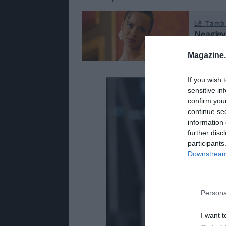
Lê Tamb
Neagley,
em Port
Magazine
If you wish 
sensitive in
confirm you
continue se
information 
further disc
participants
Downstream 
Persona
I want t