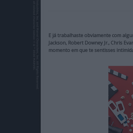
de
qualidade
com
enfoque
na
E já trabalhaste obviamente com alg
cultura
Jackson, Robert Downey Jr., Chris Ev
pop.
momento em que te sentisses intimid