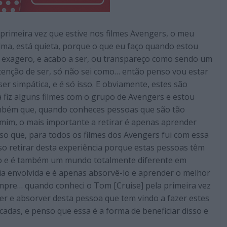
primeira vez que estive nos filmes Avengers, o meu
lma, está quieta, porque o que eu faço quando estou
exagero, e acabo a ser, ou transpareço como sendo um
tenção de ser, só não sei como… então penso vou estar
ser simpática, e é só isso. E obviamente, estes são
á fiz alguns filmes com o grupo de Avengers e estou
ambém que, quando conheces pessoas que são tão
 mim, o mais importante a retirar é apenas aprender
so que, para todos os filmes dos Avengers fui com essa
so retirar desta experiência porque estas pessoas têm
mpo e é também um mundo totalmente diferente em
gia envolvida e é apenas absorvê-lo e aprender o melhor
empre… quando conheci o Tom [Cruise] pela primeira vez
r e absorver desta pessoa que tem vindo a fazer estes
adas, e penso que essa é a forma de beneficiar disso e