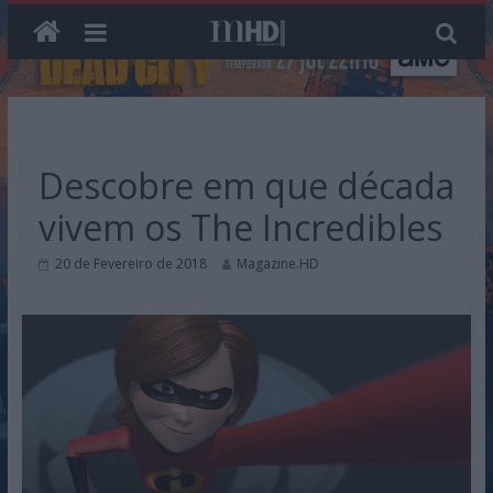
Skip
to
content
Descobre em que década
vivem os The Incredibles
20 de Fevereiro de 2018
Magazine.HD