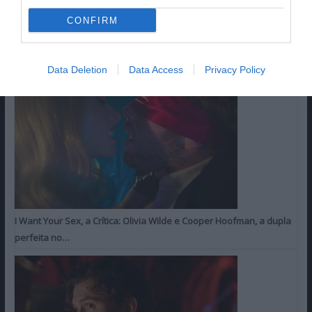
CONFIRM
ÚLTIMAS CRÍTICAS
FAV DO LEITOR
Data Deletion
Data Access
Privacy Policy
I Want Your Sex, a Crítica: Olivia Wilde e Cooper Hoofman, a dupla
perfeita no…