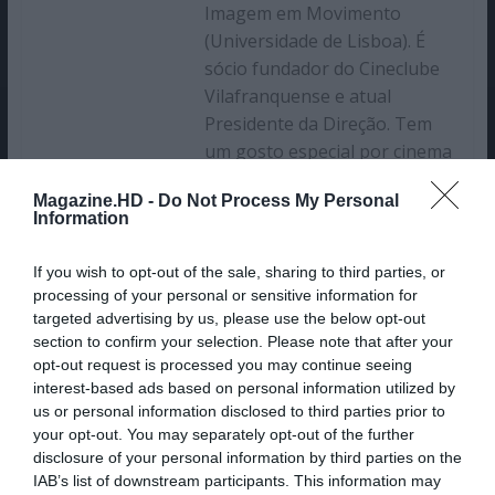
Imagem em Movimento
(Universidade de Lisboa). É
sócio fundador do Cineclube
Vilafranquense e atual
Presidente da Direção. Tem
um gosto especial por cinema
e séries europeias e,
Magazine.HD -
Do Not Process My Personal
sobretudo, português. Foi
Information
igualmente orador em
conferências na área do
If you wish to opt-out of the sale, sharing to third parties, or
cinema. Já participou em
processing of your personal or sensitive information for
várias obras
targeted advertising by us, please use the below opt-out
section to confirm your selection. Please note that after your
cinematográficas, quer a nível
opt-out request is processed you may continue seeing
académico, quer a nível
interest-based ads based on personal information utilized by
profissional e realizou alguns
us or personal information disclosed to third parties prior to
documentários. É atualmente
your opt-out. You may separately opt-out of the further
colaborador da Magazine.HD
disclosure of your personal information by third parties on the
com foco na escrita de
IAB’s list of downstream participants. This information may