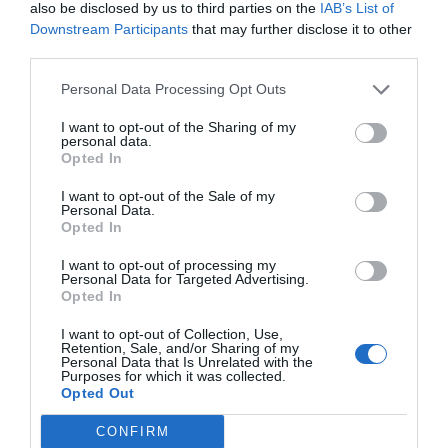
also be disclosed by us to third parties on the
IAB’s List of
notícias e críticas de cinema e
Downstream Participants
that may further disclose it to other
séries.
third parties.
Personal Data Processing Opt Outs
I want to opt-out of the Sharing of my
personal data.
Opted In
I want to opt-out of the Sale of my
Personal Data.
AMAZON TEM O ASPIRADOR
Opted In
ROBOT MAIS BARATO E MELHOR
I want to opt-out of processing my
DO QUE O XIAOMI
Personal Data for Targeted Advertising.
Opted In
I want to opt-out of Collection, Use,
LIDL LANÇA ASPIRADOR COM
Retention, Sale, and/or Sharing of my
Personal Data that Is Unrelated with the
FUNCIONALIDADE INOVADORA POR
Purposes for which it was collected.
Opted Out
MENOS DE 12 EUROS
CONFIRM