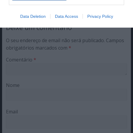
Share This Post:
0
Data Deletion
Data Access
Privacy Policy
Deixe um comentário
O seu endereço de email não será publicado.
Campos
obrigatórios marcados com
*
Comentário
*
Nome
Email